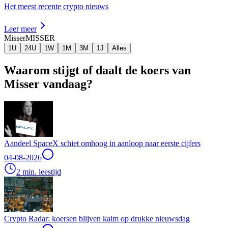
Het meest recente crypto nieuws
Leer meer
Misser
MISSER
1U
24U
1W
1M
3M
1J
Alles
Waarom stijgt of daalt de koers van
Misser vandaag?
Aandeel SpaceX schiet omhoog in aanloop naar eerste cijfers
04-08-2026
2 min. leestijd
Crypto Radar: koersen blijven kalm op drukke nieuwsdag