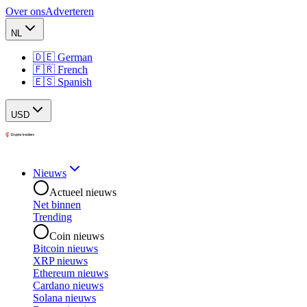
Over ons
Adverteren
NL
🇩🇪 German
🇫🇷 French
🇪🇸 Spanish
USD
Nieuws
Actueel nieuws
Net binnen
Trending
Coin nieuws
Bitcoin nieuws
XRP nieuws
Ethereum nieuws
Cardano nieuws
Solana nieuws