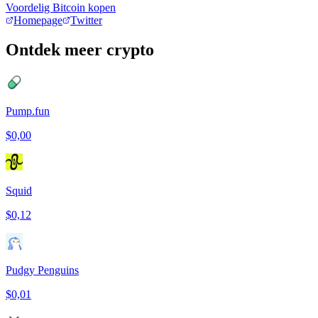
Voordelig Bitcoin kopen
Homepage
Twitter
Ontdek meer crypto
Pump.fun
$0,00
Squid
$0,12
Pudgy Penguins
$0,01