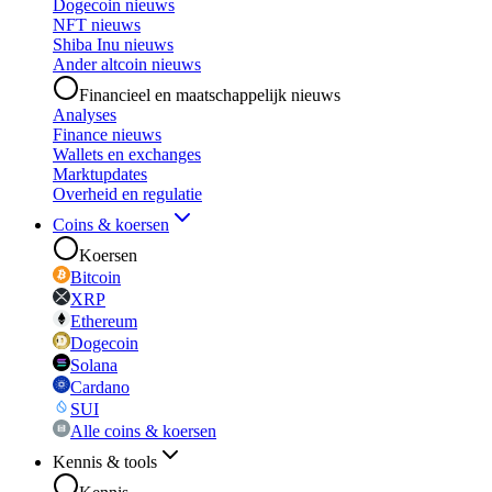
Dogecoin nieuws
NFT nieuws
Shiba Inu nieuws
Ander altcoin nieuws
Financieel en maatschappelijk nieuws
Analyses
Finance nieuws
Wallets en exchanges
Marktupdates
Overheid en regulatie
Coins & koersen
Koersen
Bitcoin
XRP
Ethereum
Dogecoin
Solana
Cardano
SUI
Alle coins & koersen
Kennis & tools