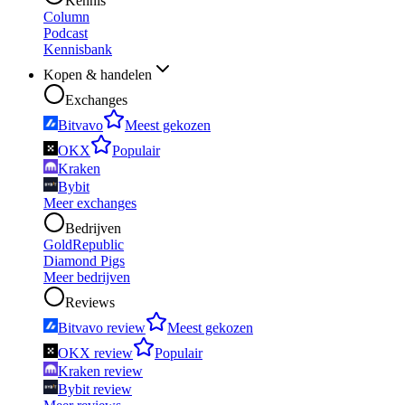
Kennis
Column
Podcast
Kennisbank
Kopen & handelen
Exchanges
Bitvavo
Meest gekozen
OKX
Populair
Kraken
Bybit
Meer exchanges
Bedrijven
GoldRepublic
Diamond Pigs
Meer bedrijven
Reviews
Bitvavo review
Meest gekozen
OKX review
Populair
Kraken review
Bybit review