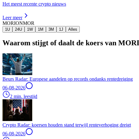
Het meest recente crypto nieuws
Leer meer
MORION
MOR
1U
24U
1W
1M
3M
1J
Alles
Waarom stijgt of daalt de koers van MO
Beurs Radar: Europese aandelen op records ondanks rentedreiging
06-08-2026
2 min. leestijd
Crypto Radar: koersen houden stand terwijl renteverhoging dreigt
06-08-2026