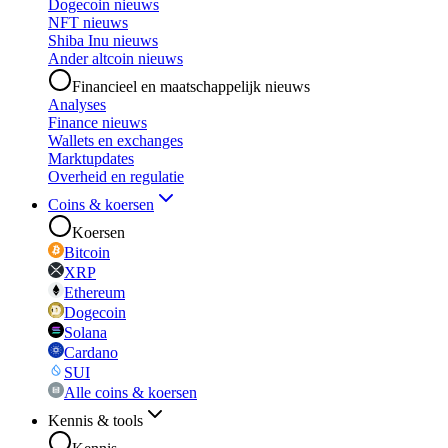
Dogecoin nieuws
NFT nieuws
Shiba Inu nieuws
Ander altcoin nieuws
Financieel en maatschappelijk nieuws
Analyses
Finance nieuws
Wallets en exchanges
Marktupdates
Overheid en regulatie
Coins & koersen
Koersen
Bitcoin
XRP
Ethereum
Dogecoin
Solana
Cardano
SUI
Alle coins & koersen
Kennis & tools