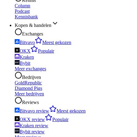
Kennis
Column
Podcast
Kennisbank
Kopen & handelen
Exchanges
Bitvavo
Meest gekozen
OKX
Populair
Kraken
Bybit
Meer exchanges
Bedrijven
GoldRepublic
Diamond Pigs
Meer bedrijven
Reviews
Bitvavo review
Meest gekozen
OKX review
Populair
Kraken review
Bybit review