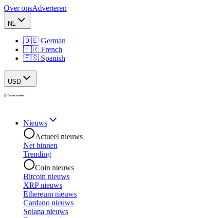
Over ons
Adverteren
NL
🇩🇪 German
🇫🇷 French
🇪🇸 Spanish
USD
Nieuws
Actueel nieuws
Net binnen
Trending
Coin nieuws
Bitcoin nieuws
XRP nieuws
Ethereum nieuws
Cardano nieuws
Solana nieuws