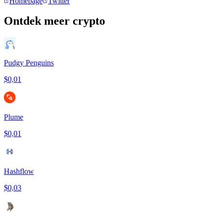
Homepage
Twitter
Ontdek meer crypto
Pudgy Penguins
$0,01
Plume
$0,01
Hashflow
$0,03