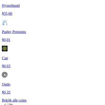
Hyperliquid
$55,66
Pudgy Penguins
$0,01
Cap
$0,03
Ondo
$0,35
Bekijk alle coins