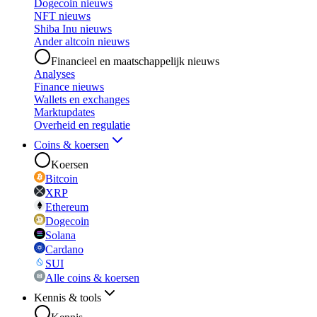
Dogecoin nieuws
NFT nieuws
Shiba Inu nieuws
Ander altcoin nieuws
Financieel en maatschappelijk nieuws
Analyses
Finance nieuws
Wallets en exchanges
Marktupdates
Overheid en regulatie
Coins & koersen
Koersen
Bitcoin
XRP
Ethereum
Dogecoin
Solana
Cardano
SUI
Alle coins & koersen
Kennis & tools