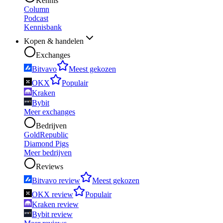
Kennis
Column
Podcast
Kennisbank
Kopen & handelen
Exchanges
Bitvavo
Meest gekozen
OKX
Populair
Kraken
Bybit
Meer exchanges
Bedrijven
GoldRepublic
Diamond Pigs
Meer bedrijven
Reviews
Bitvavo review
Meest gekozen
OKX review
Populair
Kraken review
Bybit review