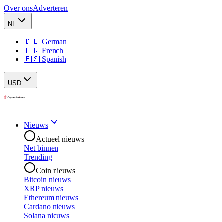
Over ons
Adverteren
NL
🇩🇪 German
🇫🇷 French
🇪🇸 Spanish
USD
Nieuws
Actueel nieuws
Net binnen
Trending
Coin nieuws
Bitcoin nieuws
XRP nieuws
Ethereum nieuws
Cardano nieuws
Solana nieuws