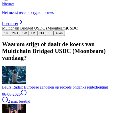
Nieuws
Het meest recente crypto nieuws
Leer meer
Multichain Bridged USDC (Moonbeam)
USDC
1U
24U
1W
1M
3M
1J
Alles
Waarom stijgt of daalt de koers van
Multichain Bridged USDC (Moonbeam)
vandaag?
Beurs Radar: Europese aandelen op records ondanks rentedreiging
06-08-2026
2 min. leestijd