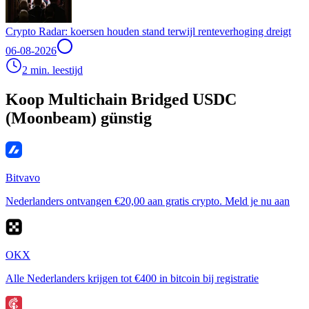
Crypto Radar: koersen houden stand terwijl renteverhoging dreigt
06-08-2026
2 min. leestijd
Koop Multichain Bridged USDC
(Moonbeam) günstig
Bitvavo
Nederlanders ontvangen €20,00 aan gratis crypto. Meld je nu aan
OKX
Alle Nederlanders krijgen tot €400 in bitcoin bij registratie