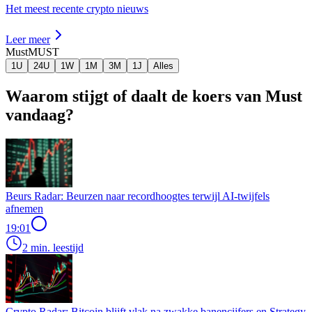
Het meest recente crypto nieuws
Leer meer
Must
MUST
1U
24U
1W
1M
3M
1J
Alles
Waarom stijgt of daalt de koers van Must
vandaag?
Beurs Radar: Beurzen naar recordhoogtes terwijl AI-twijfels
afnemen
19:01
2 min. leestijd
Crypto Radar: Bitcoin blijft vlak na zwakke banencijfers en Strategy