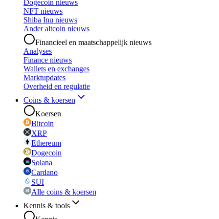
Dogecoin nieuws
NFT nieuws
Shiba Inu nieuws
Ander altcoin nieuws
Financieel en maatschappelijk nieuws
Analyses
Finance nieuws
Wallets en exchanges
Marktupdates
Overheid en regulatie
Coins & koersen
Koersen
Bitcoin
XRP
Ethereum
Dogecoin
Solana
Cardano
SUI
Alle coins & koersen
Kennis & tools