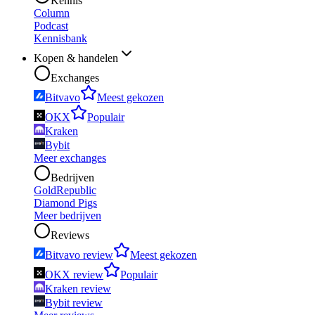
Kennis
Column
Podcast
Kennisbank
Kopen & handelen
Exchanges
Bitvavo
Meest gekozen
OKX
Populair
Kraken
Bybit
Meer exchanges
Bedrijven
GoldRepublic
Diamond Pigs
Meer bedrijven
Reviews
Bitvavo review
Meest gekozen
OKX review
Populair
Kraken review
Bybit review