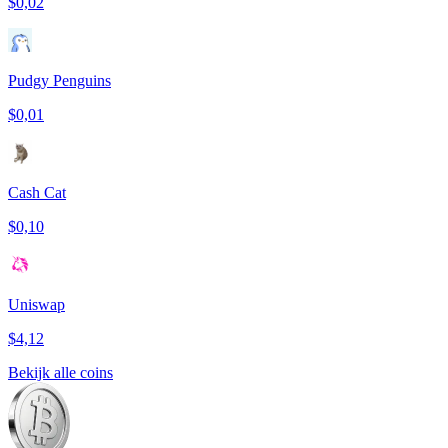
$0,02
Pudgy Penguins
$0,01
Cash Cat
$0,10
Uniswap
$4,12
Bekijk alle coins