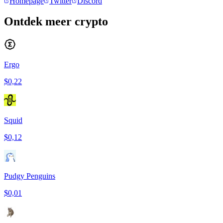
Homepage
Twitter
Discord
Ontdek meer crypto
Ergo
$0,22
Squid
$0,12
Pudgy Penguins
$0,01