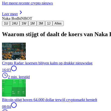
Het meest recente crypto nieuws
Leer meer
Naka Bodhi
NBOT
1U
24U
1W
1M
3M
1J
Alles
Waarom stijgt of daalt de koers van Naka
Crypto Radar: koersen blijven kalm op drukke nieuwsdag
16:03
2 min. leestijd
Bitcoin stijgt boven 64.000 dollar terwijl cryptomarkt herstelt
08:04