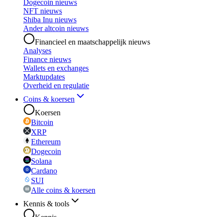
Dogecoin nieuws
NFT nieuws
Shiba Inu nieuws
Ander altcoin nieuws
Financieel en maatschappelijk nieuws
Analyses
Finance nieuws
Wallets en exchanges
Marktupdates
Overheid en regulatie
Coins & koersen
Koersen
Bitcoin
XRP
Ethereum
Dogecoin
Solana
Cardano
SUI
Alle coins & koersen
Kennis & tools