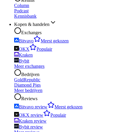
Kennis
Column
Podcast
Kennisbank
Kopen & handelen
Exchanges
Bitvavo
Meest gekozen
OKX
Populair
Kraken
Bybit
Meer exchanges
Bedrijven
GoldRepublic
Diamond Pigs
Meer bedrijven
Reviews
Bitvavo review
Meest gekozen
OKX review
Populair
Kraken review
Bybit review