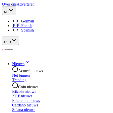
Over ons
Adverteren
NL
🇩🇪 German
🇫🇷 French
🇪🇸 Spanish
USD
Nieuws
Actueel nieuws
Net binnen
Trending
Coin nieuws
Bitcoin nieuws
XRP nieuws
Ethereum nieuws
Cardano nieuws
Solana nieuws