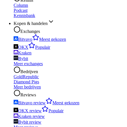
Kennis
Column
Podcast
Kennisbank
Kopen & handelen
Exchanges
Bitvavo
Meest gekozen
OKX
Populair
Kraken
Bybit
Meer exchanges
Bedrijven
GoldRepublic
Diamond Pigs
Meer bedrijven
Reviews
Bitvavo review
Meest gekozen
OKX review
Populair
Kraken review
Bybit review