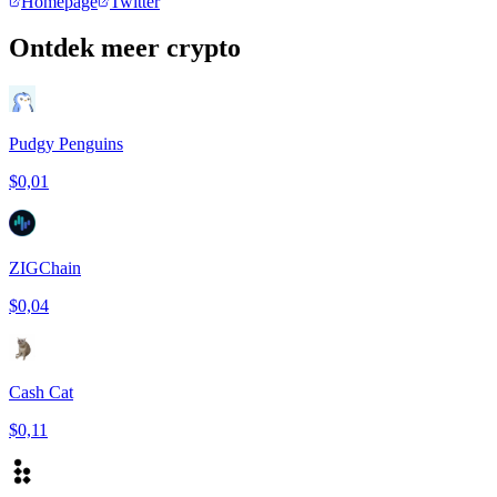
Homepage
Twitter
Ontdek meer crypto
Pudgy Penguins
$0,01
ZIGChain
$0,04
Cash Cat
$0,11