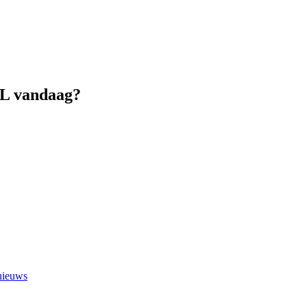
DL vandaag?
 nieuws