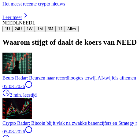
Het meest recente crypto nieuws
Leer meer
NEEDL
NEEDL
1U
24U
1W
1M
3M
1J
Alles
Waarom stijgt of daalt de koers van NEE
Beurs Radar: Beurzen naar recordhoogtes terwijl AI-twijfels afnemen
05-08-2026
2 min. leestijd
Crypto Radar: Bitcoin blijft vlak na zwakke banencijfers en Strategy
05-08-2026