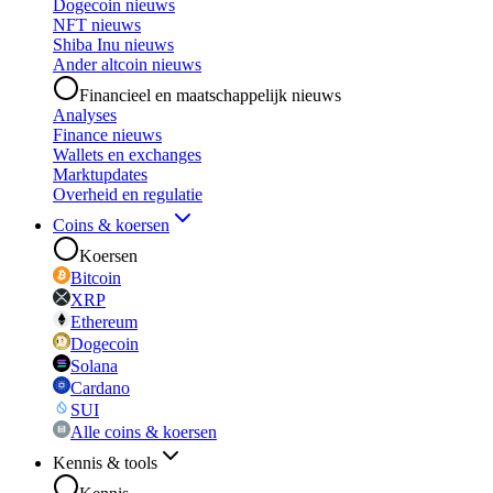
Dogecoin nieuws
NFT nieuws
Shiba Inu nieuws
Ander altcoin nieuws
Financieel en maatschappelijk nieuws
Analyses
Finance nieuws
Wallets en exchanges
Marktupdates
Overheid en regulatie
Coins & koersen
Koersen
Bitcoin
XRP
Ethereum
Dogecoin
Solana
Cardano
SUI
Alle coins & koersen
Kennis & tools