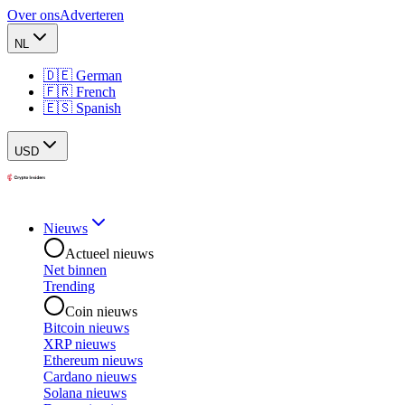
Over ons
Adverteren
NL
🇩🇪 German
🇫🇷 French
🇪🇸 Spanish
USD
Nieuws
Actueel nieuws
Net binnen
Trending
Coin nieuws
Bitcoin nieuws
XRP nieuws
Ethereum nieuws
Cardano nieuws
Solana nieuws