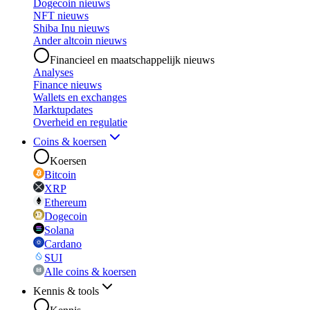
Dogecoin nieuws
NFT nieuws
Shiba Inu nieuws
Ander altcoin nieuws
Financieel en maatschappelijk nieuws
Analyses
Finance nieuws
Wallets en exchanges
Marktupdates
Overheid en regulatie
Coins & koersen
Koersen
Bitcoin
XRP
Ethereum
Dogecoin
Solana
Cardano
SUI
Alle coins & koersen
Kennis & tools