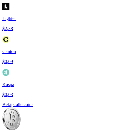
Lighter
$2,38
Canton
$0,09
Kaspa
$0,03
Bekijk alle coins