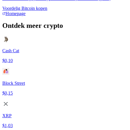
Voordelig Bitcoin kopen
Homepage
Ontdek meer crypto
Cash Cat
$0,10
Block Street
$0,15
XRP
$1,03