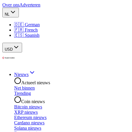
Over ons
Adverteren
NL
🇩🇪 German
🇫🇷 French
🇪🇸 Spanish
USD
Nieuws
Actueel nieuws
Net binnen
Trending
Coin nieuws
Bitcoin nieuws
XRP nieuws
Ethereum nieuws
Cardano nieuws
Solana nieuws