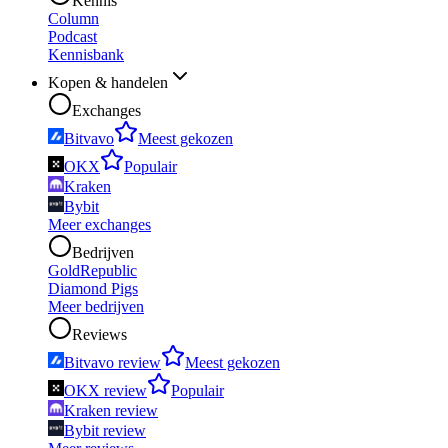
Kennis
Column
Podcast
Kennisbank
Kopen & handelen
Exchanges
Bitvavo
Meest gekozen
OKX
Populair
Kraken
Bybit
Meer exchanges
Bedrijven
GoldRepublic
Diamond Pigs
Meer bedrijven
Reviews
Bitvavo review
Meest gekozen
OKX review
Populair
Kraken review
Bybit review