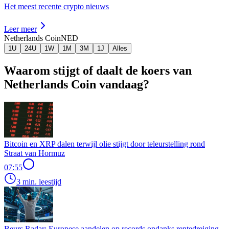
Het meest recente crypto nieuws
Leer meer
Netherlands Coin
NED
1U
24U
1W
1M
3M
1J
Alles
Waarom stijgt of daalt de koers van
Netherlands Coin vandaag?
Bitcoin en XRP dalen terwijl olie stijgt door teleurstelling rond
Straat van Hormuz
07:55
3 min. leestijd
Beurs Radar: Europese aandelen op records ondanks rentedreiging