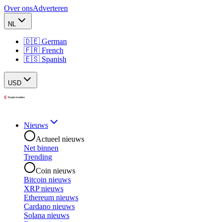
Over ons
Adverteren
NL
🇩🇪 German
🇫🇷 French
🇪🇸 Spanish
USD
Nieuws
Actueel nieuws
Net binnen
Trending
Coin nieuws
Bitcoin nieuws
XRP nieuws
Ethereum nieuws
Cardano nieuws
Solana nieuws