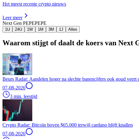
Het meest recente crypto nieuws
Leer meer
Next Gen PEPE
PEPE
1U
24U
1W
1M
3M
1J
Alles
Waarom stijgt of daalt de koers van Nex
Beurs Radar: Aandelen hoger na slechte banencijfers ook goud veert 
07-08-2026
3 min. leestijd
Crypto Radar: Bitcoin boven $65.000 terwijl cardano blijft knallen
07-08-2026