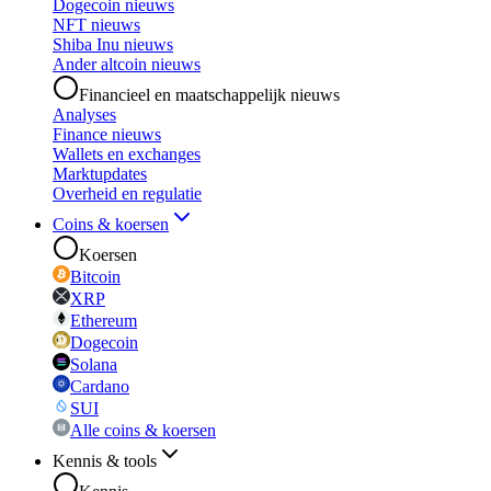
Dogecoin nieuws
NFT nieuws
Shiba Inu nieuws
Ander altcoin nieuws
Financieel en maatschappelijk nieuws
Analyses
Finance nieuws
Wallets en exchanges
Marktupdates
Overheid en regulatie
Coins & koersen
Koersen
Bitcoin
XRP
Ethereum
Dogecoin
Solana
Cardano
SUI
Alle coins & koersen
Kennis & tools