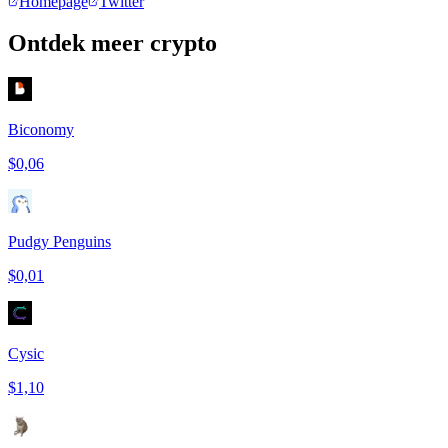
Homepage
Twitter
Ontdek meer crypto
Biconomy
$0,06
Pudgy Penguins
$0,01
Cysic
$1,10