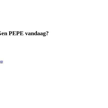
t Gen PEPE vandaag?
op