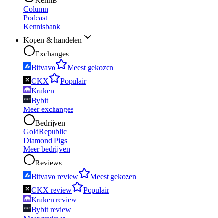
Kennis
Column
Podcast
Kennisbank
Kopen & handelen
Exchanges
Bitvavo
Meest gekozen
OKX
Populair
Kraken
Bybit
Meer exchanges
Bedrijven
GoldRepublic
Diamond Pigs
Meer bedrijven
Reviews
Bitvavo review
Meest gekozen
OKX review
Populair
Kraken review
Bybit review