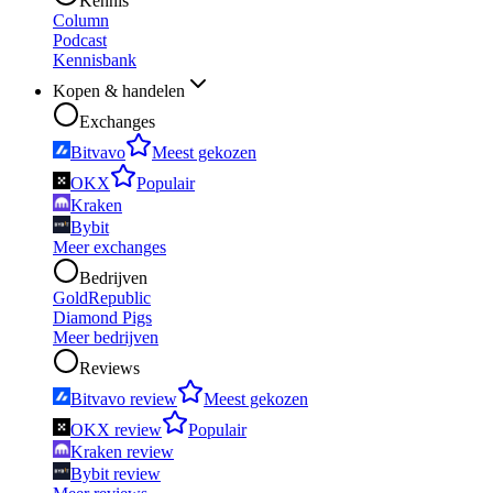
Kennis
Column
Podcast
Kennisbank
Kopen & handelen
Exchanges
Bitvavo
Meest gekozen
OKX
Populair
Kraken
Bybit
Meer exchanges
Bedrijven
GoldRepublic
Diamond Pigs
Meer bedrijven
Reviews
Bitvavo review
Meest gekozen
OKX review
Populair
Kraken review
Bybit review