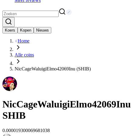
Meer reviews
Koers
Kopen
Nieuws
Home
Alle coins
NicCageWaluigiElmo42069Inu (SHIB)
NicCageWaluigiElmo42069Inu
SHIB
0.000019300069681038