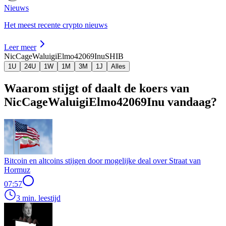
Nieuws
Het meest recente crypto nieuws
Leer meer
NicCageWaluigiElmo42069Inu
SHIB
1U
24U
1W
1M
3M
1J
Alles
Waarom stijgt of daalt de koers van
NicCageWaluigiElmo42069Inu vandaag?
Bitcoin en altcoins stijgen door mogelijke deal over Straat van
Hormuz
07:57
3 min. leestijd