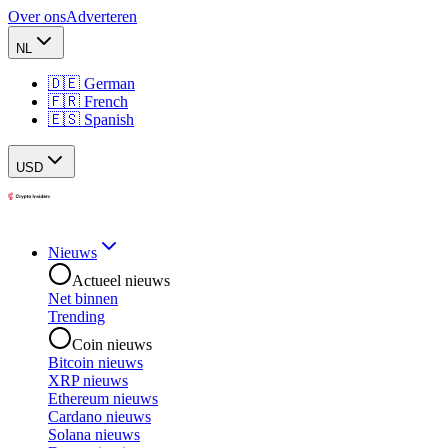
Over ons
Adverteren
NL
🇩🇪 German
🇫🇷 French
🇪🇸 Spanish
USD
Nieuws
Actueel nieuws
Net binnen
Trending
Coin nieuws
Bitcoin nieuws
XRP nieuws
Ethereum nieuws
Cardano nieuws
Solana nieuws