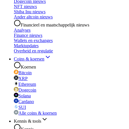
Dogecoin nieuws
NFT nieuws
Shiba Inu nieuws
Ander altcoin nieuws
Financieel en maatschappelijk nieuws
Analyses
Finance nieuws
Wallets en exchanges
Marktupdates
Overheid en regulatie
Coins & koersen
Koersen
Bitcoin
XRP
Ethereum
Dogecoin
Solana
Cardano
SUI
Alle coins & koersen
Kennis & tools