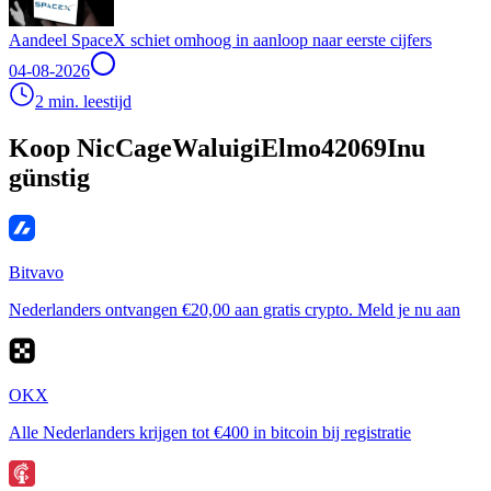
Aandeel SpaceX schiet omhoog in aanloop naar eerste cijfers
04-08-2026
2 min. leestijd
Koop NicCageWaluigiElmo42069Inu
günstig
Bitvavo
Nederlanders ontvangen €20,00 aan gratis crypto. Meld je nu aan
OKX
Alle Nederlanders krijgen tot €400 in bitcoin bij registratie