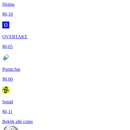
Heima
$0,18
OVERTAKE
$0,05
Pump.fun
$0,00
Squid
$0,11
Bekijk alle coins