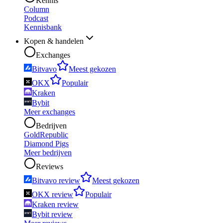
Kennis
Column
Podcast
Kennisbank
Kopen & handelen
Exchanges
Bitvavo
Meest gekozen
OKX
Populair
Kraken
Bybit
Meer exchanges
Bedrijven
GoldRepublic
Diamond Pigs
Meer bedrijven
Reviews
Bitvavo review
Meest gekozen
OKX review
Populair
Kraken review
Bybit review