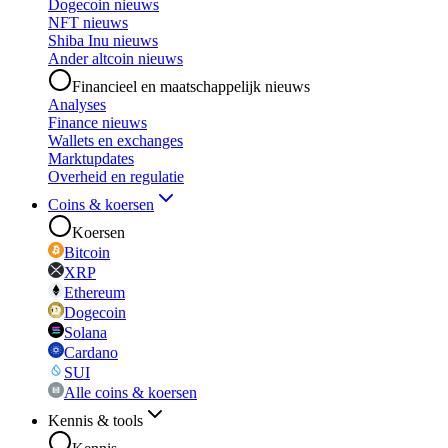
Dogecoin nieuws
NFT nieuws
Shiba Inu nieuws
Ander altcoin nieuws
Financieel en maatschappelijk nieuws
Analyses
Finance nieuws
Wallets en exchanges
Marktupdates
Overheid en regulatie
Coins & koersen
Koersen
Bitcoin
XRP
Ethereum
Dogecoin
Solana
Cardano
SUI
Alle coins & koersen
Kennis & tools