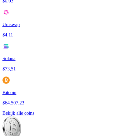
$0,03
Uniswap
$4,11
Solana
$73,51
Bitcoin
$64.507,23
Bekijk alle coins