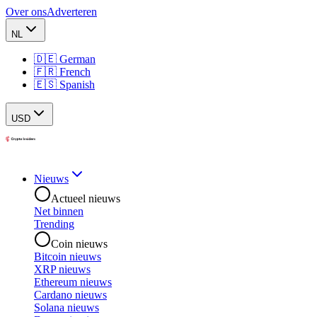
Over ons
Adverteren
NL
🇩🇪 German
🇫🇷 French
🇪🇸 Spanish
USD
Nieuws
Actueel nieuws
Net binnen
Trending
Coin nieuws
Bitcoin nieuws
XRP nieuws
Ethereum nieuws
Cardano nieuws
Solana nieuws