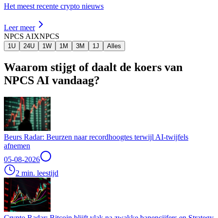
Het meest recente crypto nieuws
Leer meer
NPCS AI
XNPCS
1U
24U
1W
1M
3M
1J
Alles
Waarom stijgt of daalt de koers van
NPCS AI vandaag?
Beurs Radar: Beurzen naar recordhoogtes terwijl AI-twijfels
afnemen
05-08-2026
2 min. leestijd
Crypto Radar: Bitcoin blijft vlak na zwakke banencijfers en Strategy