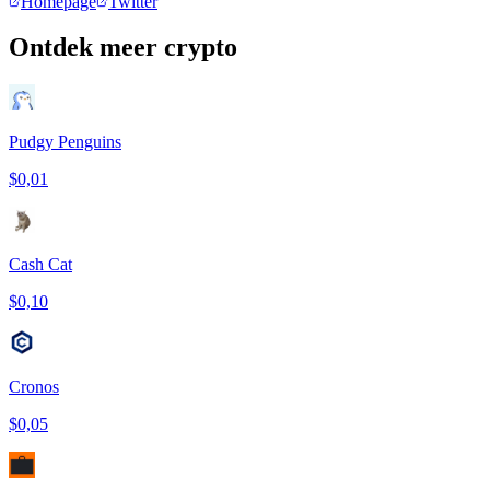
Homepage
Twitter
Ontdek meer crypto
Pudgy Penguins
$0,01
Cash Cat
$0,10
Cronos
$0,05