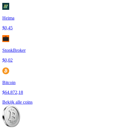
Heima
$0,45
StonkBroker
$0,02
Bitcoin
$64.872,18
Bekijk alle coins