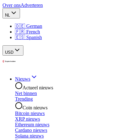
Over ons
Adverteren
NL
🇩🇪 German
🇫🇷 French
🇪🇸 Spanish
USD
Nieuws
Actueel nieuws
Net binnen
Trending
Coin nieuws
Bitcoin nieuws
XRP nieuws
Ethereum nieuws
Cardano nieuws
Solana nieuws