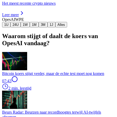
Het meest recente crypto nieuws
Leer meer
OpesAI
WPE
1U
24U
1W
1M
3M
1J
Alles
Waarom stijgt of daalt de koers van
OpesAI vandaag?
Bitcoin koers stijgt verder, maar de echte test moet nog komen
07:43
2 min. leestijd
Beurs Radar: Beurzen naar recordhoogtes terwijl AI-twijfels
afnemen