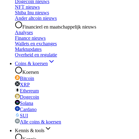
Dogecoin nieuws
NFT nieuws
Shiba Inu nieuws
Ander altcoin nieuws
Financieel en maatschappelijk nieuws
Analyses
Finance nieuws
Wallets en exchanges
Marktupdates
Overheid en regulatie
Coins & koersen
Koersen
Bitcoin
XRP
Ethereum
Dogecoin
Solana
Cardano
SUI
Alle coins & koersen
Kennis & tools