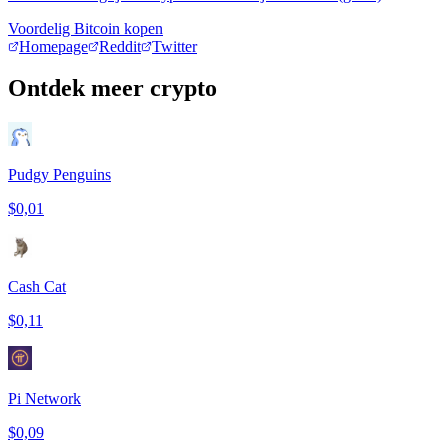
Voordelig Bitcoin kopen
Homepage
Reddit
Twitter
Ontdek meer crypto
Pudgy Penguins
$0,01
Cash Cat
$0,11
Pi Network
$0,09