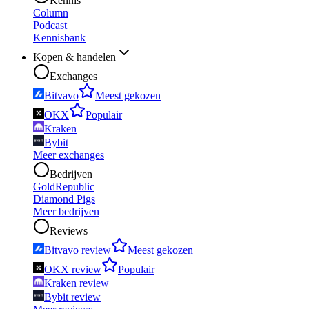
Kennis
Column
Podcast
Kennisbank
Kopen & handelen
Exchanges
Bitvavo
Meest gekozen
OKX
Populair
Kraken
Bybit
Meer exchanges
Bedrijven
GoldRepublic
Diamond Pigs
Meer bedrijven
Reviews
Bitvavo review
Meest gekozen
OKX review
Populair
Kraken review
Bybit review