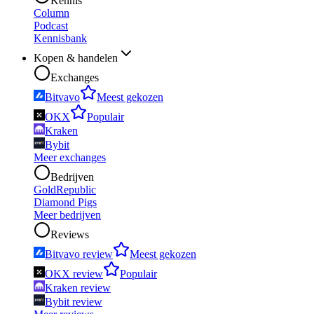
Kennis
Column
Podcast
Kennisbank
Kopen & handelen
Exchanges
Bitvavo
Meest gekozen
OKX
Populair
Kraken
Bybit
Meer exchanges
Bedrijven
GoldRepublic
Diamond Pigs
Meer bedrijven
Reviews
Bitvavo review
Meest gekozen
OKX review
Populair
Kraken review
Bybit review