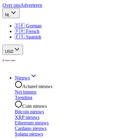
Over ons
Adverteren
NL
🇩🇪 German
🇫🇷 French
🇪🇸 Spanish
USD
Nieuws
Actueel nieuws
Net binnen
Trending
Coin nieuws
Bitcoin nieuws
XRP nieuws
Ethereum nieuws
Cardano nieuws
Solana nieuws