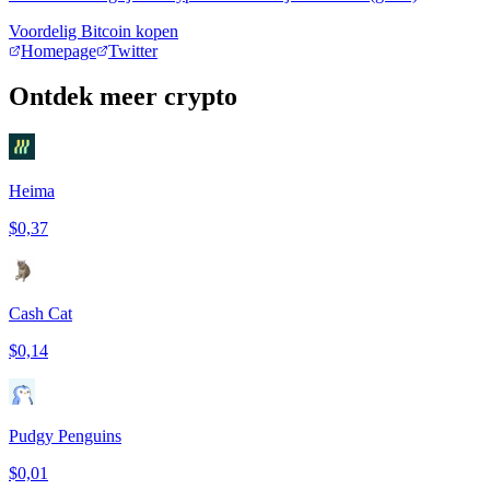
Voordelig Bitcoin kopen
Homepage
Twitter
Ontdek meer crypto
Heima
$0,37
Cash Cat
$0,14
Pudgy Penguins
$0,01