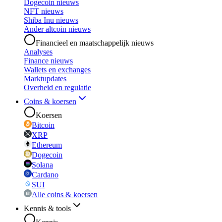
Dogecoin nieuws
NFT nieuws
Shiba Inu nieuws
Ander altcoin nieuws
Financieel en maatschappelijk nieuws
Analyses
Finance nieuws
Wallets en exchanges
Marktupdates
Overheid en regulatie
Coins & koersen
Koersen
Bitcoin
XRP
Ethereum
Dogecoin
Solana
Cardano
SUI
Alle coins & koersen
Kennis & tools