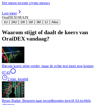
Het meest recente crypto nieuws
Leer meer
OraiDEX
ORAIX
1U
24U
1W
1M
3M
1J
Alles
Waarom stijgt of daalt de koers van
OraiDEX vandaag?
Bitcoin koers stijgt verder, maar de echte test moet nog komen
07:43
2 min. leestijd
Beurs Radar: Beurzen naar recordhoogtes terwijl AI-twijfels
afnemen