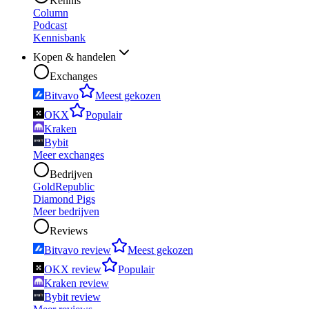
Kennis
Column
Podcast
Kennisbank
Kopen & handelen
Exchanges
Bitvavo
Meest gekozen
OKX
Populair
Kraken
Bybit
Meer exchanges
Bedrijven
GoldRepublic
Diamond Pigs
Meer bedrijven
Reviews
Bitvavo review
Meest gekozen
OKX review
Populair
Kraken review
Bybit review