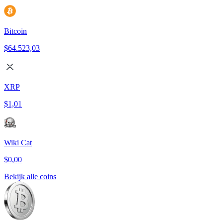
Bitcoin
$64.523,03
XRP
$1,01
Wiki Cat
$0,00
Bekijk alle coins