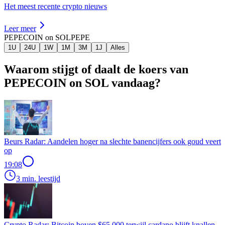
Het meest recente crypto nieuws
Leer meer
PEPECOIN on SOL
PEPE
1U
24U
1W
1M
3M
1J
Alles
Waarom stijgt of daalt de koers van
PEPECOIN on SOL vandaag?
Beurs Radar: Aandelen hoger na slechte banencijfers ook goud veert
op
19:08
3 min. leestijd
Crypto Radar: Bitcoin boven $65.000 terwijl cardano blijft knallen