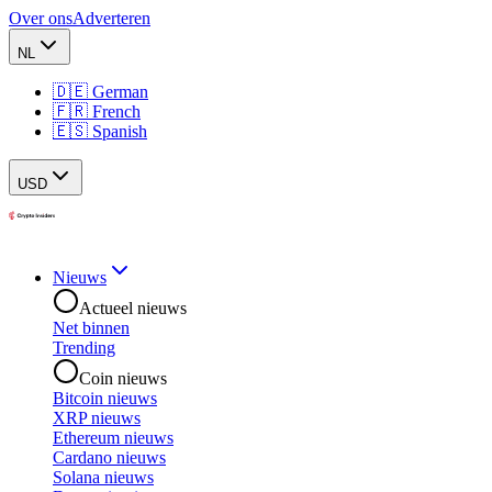
Over ons
Adverteren
NL
🇩🇪 German
🇫🇷 French
🇪🇸 Spanish
USD
Nieuws
Actueel nieuws
Net binnen
Trending
Coin nieuws
Bitcoin nieuws
XRP nieuws
Ethereum nieuws
Cardano nieuws
Solana nieuws