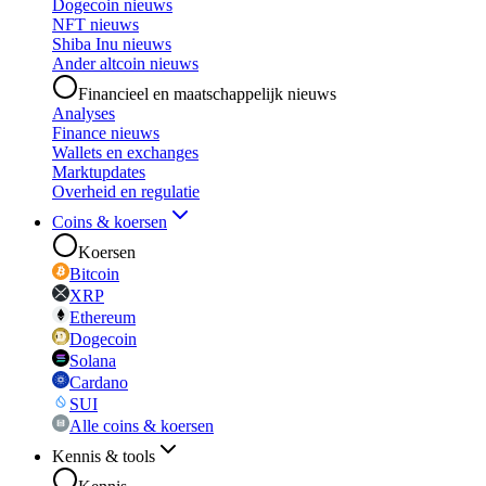
Dogecoin nieuws
NFT nieuws
Shiba Inu nieuws
Ander altcoin nieuws
Financieel en maatschappelijk nieuws
Analyses
Finance nieuws
Wallets en exchanges
Marktupdates
Overheid en regulatie
Coins & koersen
Koersen
Bitcoin
XRP
Ethereum
Dogecoin
Solana
Cardano
SUI
Alle coins & koersen
Kennis & tools