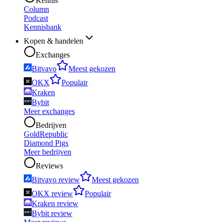
Kennis
Column
Podcast
Kennisbank
Kopen & handelen
Exchanges
Bitvavo
Meest gekozen
OKX
Populair
Kraken
Bybit
Meer exchanges
Bedrijven
GoldRepublic
Diamond Pigs
Meer bedrijven
Reviews
Bitvavo review
Meest gekozen
OKX review
Populair
Kraken review
Bybit review