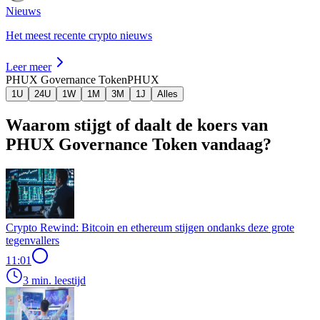
Nieuws
Het meest recente crypto nieuws
Leer meer
PHUX Governance Token
PHUX
1U
24U
1W
1M
3M
1J
Alles
Waarom stijgt of daalt de koers van
PHUX Governance Token vandaag?
Crypto Rewind: Bitcoin en ethereum stijgen ondanks deze grote
tegenvallers
11:01
3 min. leestijd