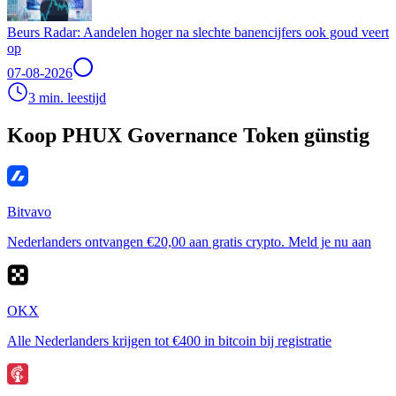
Beurs Radar: Aandelen hoger na slechte banencijfers ook goud veert
op
07-08-2026
3 min. leestijd
Koop PHUX Governance Token günstig
Bitvavo
Nederlanders ontvangen €20,00 aan gratis crypto. Meld je nu aan
OKX
Alle Nederlanders krijgen tot €400 in bitcoin bij registratie