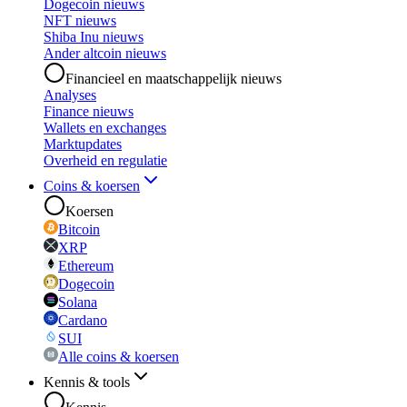
Dogecoin nieuws
NFT nieuws
Shiba Inu nieuws
Ander altcoin nieuws
Financieel en maatschappelijk nieuws
Analyses
Finance nieuws
Wallets en exchanges
Marktupdates
Overheid en regulatie
Coins & koersen
Koersen
Bitcoin
XRP
Ethereum
Dogecoin
Solana
Cardano
SUI
Alle coins & koersen
Kennis & tools