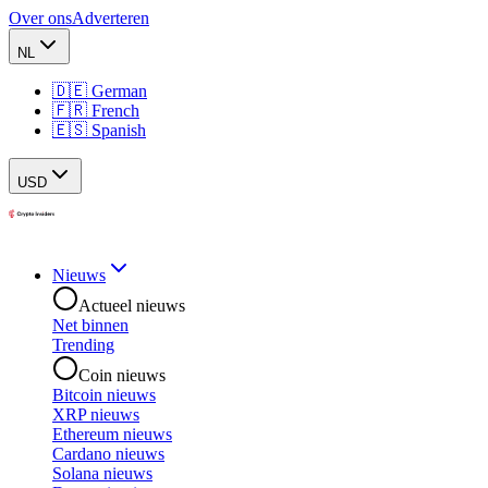
Over ons
Adverteren
NL
🇩🇪 German
🇫🇷 French
🇪🇸 Spanish
USD
Nieuws
Actueel nieuws
Net binnen
Trending
Coin nieuws
Bitcoin nieuws
XRP nieuws
Ethereum nieuws
Cardano nieuws
Solana nieuws