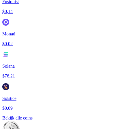
Fusionist
$0,14
Monad
$0,02
Solana
$76,21
Solstice
$0,09
Bekijk alle coins