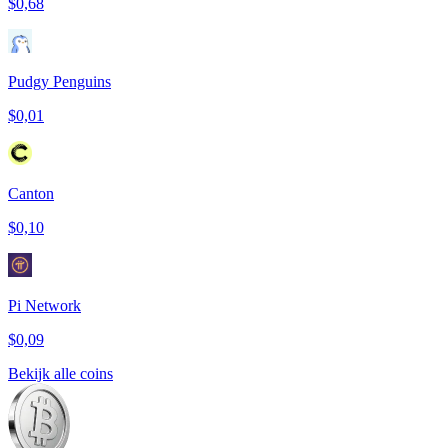
$0,68
Pudgy Penguins
$0,01
Canton
$0,10
Pi Network
$0,09
Bekijk alle coins