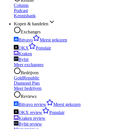
Kennis
Column
Podcast
Kennisbank
Kopen & handelen
Exchanges
Bitvavo
Meest gekozen
OKX
Populair
Kraken
Bybit
Meer exchanges
Bedrijven
GoldRepublic
Diamond Pigs
Meer bedrijven
Reviews
Bitvavo review
Meest gekozen
OKX review
Populair
Kraken review
Bybit review