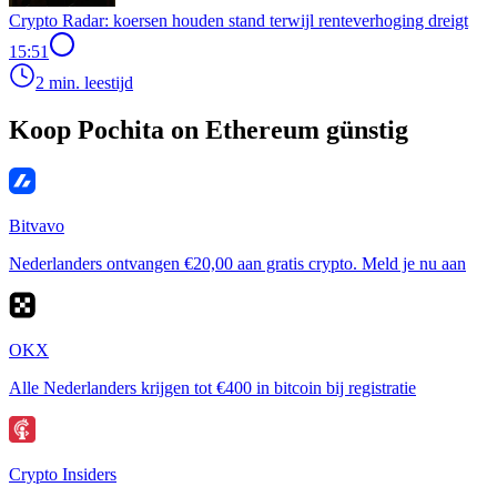
Crypto Radar: koersen houden stand terwijl renteverhoging dreigt
15:51
2 min. leestijd
Koop Pochita on Ethereum günstig
Bitvavo
Nederlanders ontvangen €20,00 aan gratis crypto. Meld je nu aan
OKX
Alle Nederlanders krijgen tot €400 in bitcoin bij registratie
Crypto Insiders