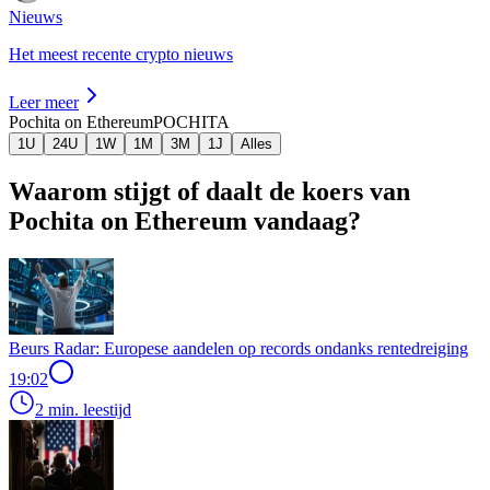
Nieuws
Het meest recente crypto nieuws
Leer meer
Pochita on Ethereum
POCHITA
1U
24U
1W
1M
3M
1J
Alles
Waarom stijgt of daalt de koers van
Pochita on Ethereum vandaag?
Beurs Radar: Europese aandelen op records ondanks rentedreiging
19:02
2 min. leestijd