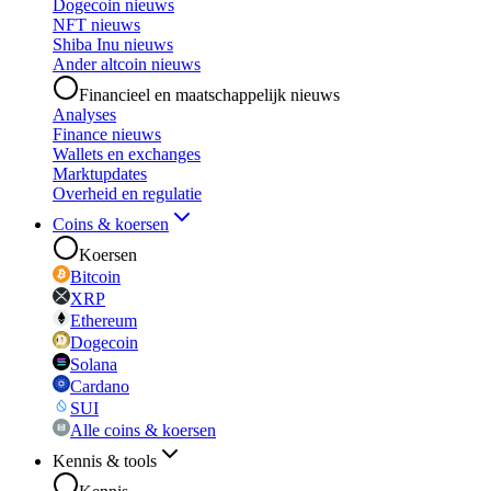
Dogecoin nieuws
NFT nieuws
Shiba Inu nieuws
Ander altcoin nieuws
Financieel en maatschappelijk nieuws
Analyses
Finance nieuws
Wallets en exchanges
Marktupdates
Overheid en regulatie
Coins & koersen
Koersen
Bitcoin
XRP
Ethereum
Dogecoin
Solana
Cardano
SUI
Alle coins & koersen
Kennis & tools