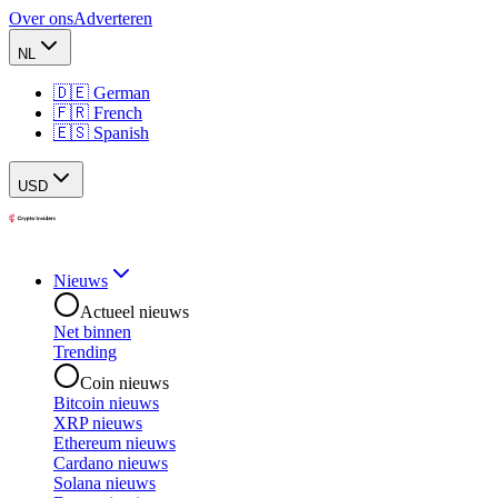
Over ons
Adverteren
NL
🇩🇪 German
🇫🇷 French
🇪🇸 Spanish
USD
Nieuws
Actueel nieuws
Net binnen
Trending
Coin nieuws
Bitcoin nieuws
XRP nieuws
Ethereum nieuws
Cardano nieuws
Solana nieuws