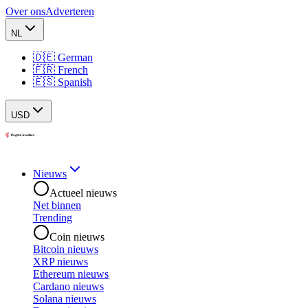
Over ons
Adverteren
NL
🇩🇪 German
🇫🇷 French
🇪🇸 Spanish
USD
Nieuws
Actueel nieuws
Net binnen
Trending
Coin nieuws
Bitcoin nieuws
XRP nieuws
Ethereum nieuws
Cardano nieuws
Solana nieuws