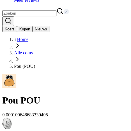
Meer reviews
Koers
Kopen
Nieuws
Home
Alle coins
Pou (POU)
Pou
POU
0.000109646683339405