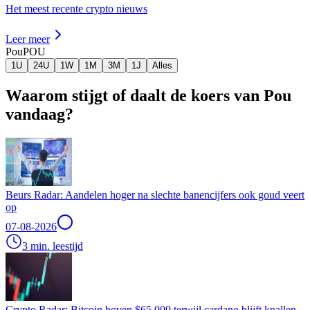
Het meest recente crypto nieuws
Leer meer
Pou
POU
1U
24U
1W
1M
3M
1J
Alles
Waarom stijgt of daalt de koers van Pou
vandaag?
Beurs Radar: Aandelen hoger na slechte banencijfers ook goud veert
op
07-08-2026
3 min. leestijd
Crypto Radar: Bitcoin boven $65.000 terwijl cardano blijft knallen