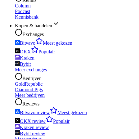
Kennis
Column
Podcast
Kennisbank
Kopen & handelen
Exchanges
Bitvavo
Meest gekozen
OKX
Populair
Kraken
Bybit
Meer exchanges
Bedrijven
GoldRepublic
Diamond Pigs
Meer bedrijven
Reviews
Bitvavo review
Meest gekozen
OKX review
Populair
Kraken review
Bybit review