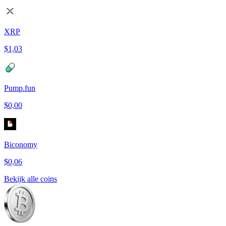
XRP
$1,03
Pump.fun
$0,00
Biconomy
$0,06
Bekijk alle coins