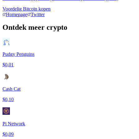
Voordelig Bitcoin kopen
Homepage
Twitter
Ontdek meer crypto
Pudgy Penguins
$0,01
Cash Cat
$0,10
Pi Network
$0,09