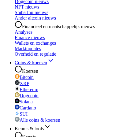
Dogecoin nieuws
NFT nieuws
Shiba Inu nieuws
Ander altcoin nieuws
Financieel en maatschappelijk nieuws
Analyses
Finance nieuws
Wallets en exchanges
Marktupdates
Overheid en regulatie
Coins & koersen
Koersen
Bitcoin
XRP
Ethereum
Dogecoin
Solana
Cardano
SUI
Alle coins & koersen
Kennis & tools