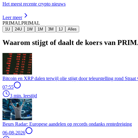
Het meest recente crypto nieuws
Leer meer
PRIMAL
PRIMAL
1U
24U
1W
1M
3M
1J
Alles
Waarom stijgt of daalt de koers van PRI
Bitcoin en XRP dalen terwijl olie stijgt door teleurstelling rond Stra
07:55
3 min. leestijd
Beurs Radar: Europese aandelen op records ondanks rentedreiging
06-08-2026