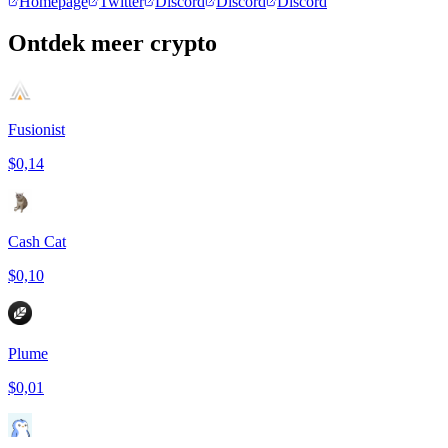
Homepage
Twitter
Discord
Discord
Discord
Ontdek meer crypto
Fusionist
$0,14
Cash Cat
$0,10
Plume
$0,01