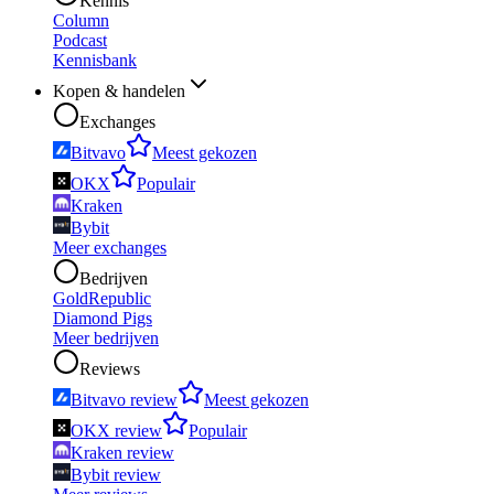
Kennis
Column
Podcast
Kennisbank
Kopen & handelen
Exchanges
Bitvavo
Meest gekozen
OKX
Populair
Kraken
Bybit
Meer exchanges
Bedrijven
GoldRepublic
Diamond Pigs
Meer bedrijven
Reviews
Bitvavo review
Meest gekozen
OKX review
Populair
Kraken review
Bybit review