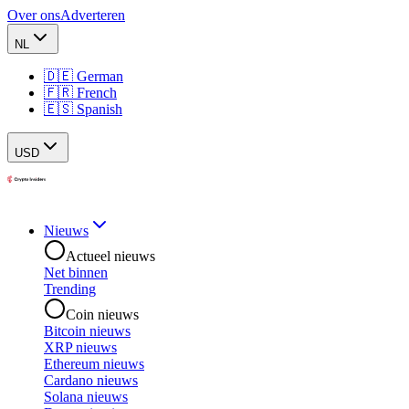
Over ons
Adverteren
NL
🇩🇪 German
🇫🇷 French
🇪🇸 Spanish
USD
Nieuws
Actueel nieuws
Net binnen
Trending
Coin nieuws
Bitcoin nieuws
XRP nieuws
Ethereum nieuws
Cardano nieuws
Solana nieuws