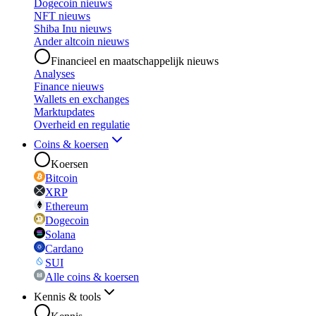
Dogecoin nieuws
NFT nieuws
Shiba Inu nieuws
Ander altcoin nieuws
Financieel en maatschappelijk nieuws
Analyses
Finance nieuws
Wallets en exchanges
Marktupdates
Overheid en regulatie
Coins & koersen
Koersen
Bitcoin
XRP
Ethereum
Dogecoin
Solana
Cardano
SUI
Alle coins & koersen
Kennis & tools