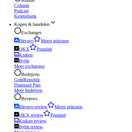
Kennis
Column
Podcast
Kennisbank
Kopen & handelen
Exchanges
Bitvavo
Meest gekozen
OKX
Populair
Kraken
Bybit
Meer exchanges
Bedrijven
GoldRepublic
Diamond Pigs
Meer bedrijven
Reviews
Bitvavo review
Meest gekozen
OKX review
Populair
Kraken review
Bybit review