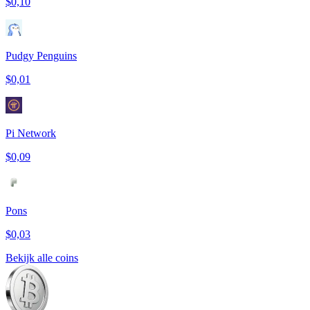
$0,10
Pudgy Penguins
$0,01
Pi Network
$0,09
Pons
$0,03
Bekijk alle coins