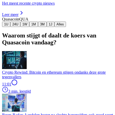
Het meest recente crypto nieuws
Leer meer
Quasacoin
QUA
1U
24U
1W
1M
3M
1J
Alles
Waarom stijgt of daalt de koers van
Quasacoin vandaag?
Crypto Rewind: Bitcoin en ethereum stijgen ondanks deze grote
tegenvallers
11:01
3 min. leestijd
Beurs Radar: Aandelen hoger na slechte banencijfers ook goud veert