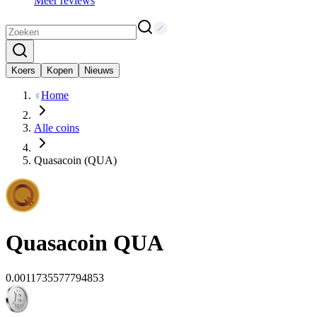
Meer reviews
Koers
Kopen
Nieuws
Home
Alle coins
Quasacoin (QUA)
Quasacoin
QUA
0.0011735577794853