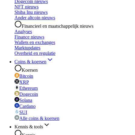
Dogecoin nieuws
NFT nieuws
Shiba Inu nieuws
Ander altcoin nieuws
Financieel en maatschappelijk nieuws
Analyses
Finance nieuws
Wallets en exchanges
Marktupdates
Overheid en regulatie
Coins & koersen
Koersen
Bitcoin
XRP
Ethereum
Dogecoin
Solana
Cardano
SUI
Alle coins & koersen
Kennis & tools