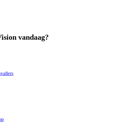
Vision vandaag?
vallers
op