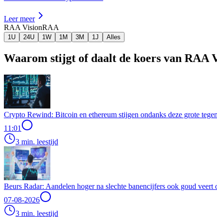
Leer meer
RAA Vision
RAA
1U
24U
1W
1M
3M
1J
Alles
Waarom stijgt of daalt de koers van RAA 
Crypto Rewind: Bitcoin en ethereum stijgen ondanks deze grote tegen
11:01
3 min. leestijd
Beurs Radar: Aandelen hoger na slechte banencijfers ook goud veert 
07-08-2026
3 min. leestijd