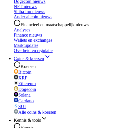
Dogecoin nieuws
NFT nieuws
Shiba Inu nieuws
Ander altcoin nieuws
Financieel en maatschappelijk nieuws
Analyses
Finance nieuws
Wallets en exchanges
Marktupdates
Overheid en regulatie
Coins & koersen
Koersen
Bitcoin
XRP
Ethereum
Dogecoin
Solana
Cardano
SUI
Alle coins & koersen
Kennis & tools