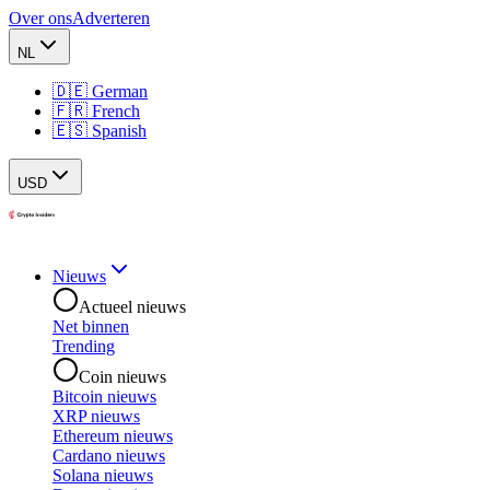
Over ons
Adverteren
NL
🇩🇪 German
🇫🇷 French
🇪🇸 Spanish
USD
Nieuws
Actueel nieuws
Net binnen
Trending
Coin nieuws
Bitcoin nieuws
XRP nieuws
Ethereum nieuws
Cardano nieuws
Solana nieuws