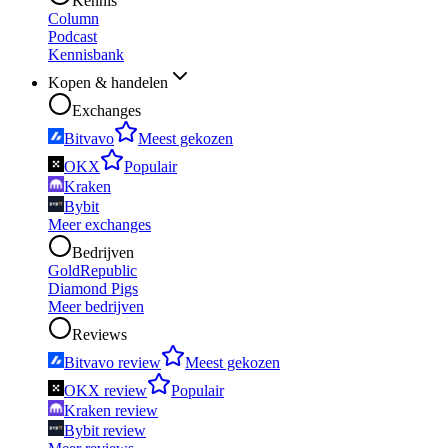
Kennis
Column
Podcast
Kennisbank
Kopen & handelen
Exchanges
Bitvavo
Meest gekozen
OKX
Populair
Kraken
Bybit
Meer exchanges
Bedrijven
GoldRepublic
Diamond Pigs
Meer bedrijven
Reviews
Bitvavo review
Meest gekozen
OKX review
Populair
Kraken review
Bybit review