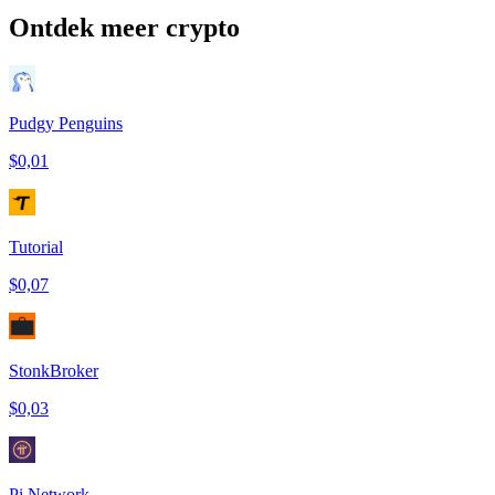
Ontdek meer crypto
Pudgy Penguins
$0,01
Tutorial
$0,07
StonkBroker
$0,03
Pi Network