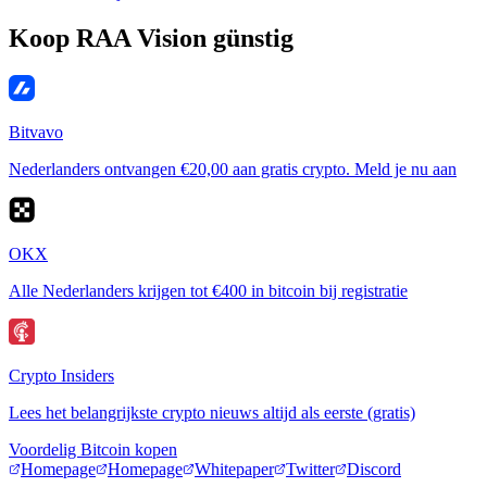
Koop RAA Vision günstig
Bitvavo
Nederlanders ontvangen €20,00 aan gratis crypto. Meld je nu aan
OKX
Alle Nederlanders krijgen tot €400 in bitcoin bij registratie
Crypto Insiders
Lees het belangrijkste crypto nieuws altijd als eerste (gratis)
Voordelig Bitcoin kopen
Homepage
Homepage
Whitepaper
Twitter
Discord