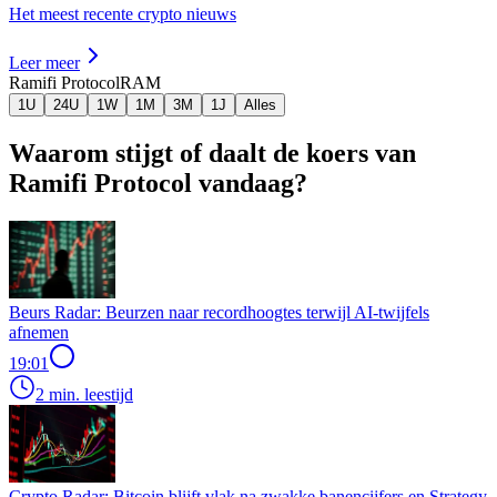
Het meest recente crypto nieuws
Leer meer
Ramifi Protocol
RAM
1U
24U
1W
1M
3M
1J
Alles
Waarom stijgt of daalt de koers van
Ramifi Protocol vandaag?
Beurs Radar: Beurzen naar recordhoogtes terwijl AI-twijfels
afnemen
19:01
2 min. leestijd
Crypto Radar: Bitcoin blijft vlak na zwakke banencijfers en Strategy