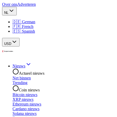
Over ons
Adverteren
NL
🇩🇪 German
🇫🇷 French
🇪🇸 Spanish
USD
Nieuws
Actueel nieuws
Net binnen
Trending
Coin nieuws
Bitcoin nieuws
XRP nieuws
Ethereum nieuws
Cardano nieuws
Solana nieuws