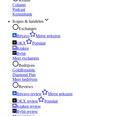
Kennis
Column
Podcast
Kennisbank
Kopen & handelen
Exchanges
Bitvavo
Meest gekozen
OKX
Populair
Kraken
Bybit
Meer exchanges
Bedrijven
GoldRepublic
Diamond Pigs
Meer bedrijven
Reviews
Bitvavo review
Meest gekozen
OKX review
Populair
Kraken review
Bybit review