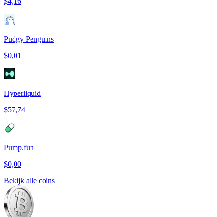
$4,16
Pudgy Penguins
$0,01
Hyperliquid
$57,74
Pump.fun
$0,00
Bekijk alle coins