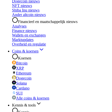
Dogecoin nieuws
NFT nieuws
Shiba Inu nieuws
Ander altcoin nieuws
Financieel en maatschappelijk nieuws
Analyses
Finance nieuws
Wallets en exchanges
Marktupdates
Overheid en regulatie
Coins & koersen
Koersen
Bitcoin
XRP
Ethereum
Dogecoin
Solana
Cardano
SUI
Alle coins & koersen
Kennis & tools