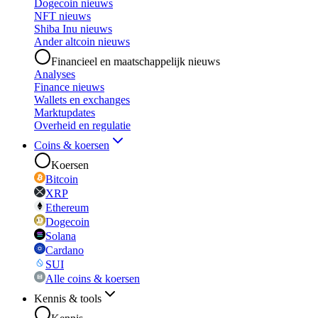
Dogecoin nieuws
NFT nieuws
Shiba Inu nieuws
Ander altcoin nieuws
Financieel en maatschappelijk nieuws
Analyses
Finance nieuws
Wallets en exchanges
Marktupdates
Overheid en regulatie
Coins & koersen
Koersen
Bitcoin
XRP
Ethereum
Dogecoin
Solana
Cardano
SUI
Alle coins & koersen
Kennis & tools