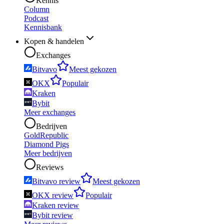
Kennis
Column
Podcast
Kennisbank
Kopen & handelen
Exchanges
Bitvavo
Meest gekozen
OKX
Populair
Kraken
Bybit
Meer exchanges
Bedrijven
GoldRepublic
Diamond Pigs
Meer bedrijven
Reviews
Bitvavo review
Meest gekozen
OKX review
Populair
Kraken review
Bybit review