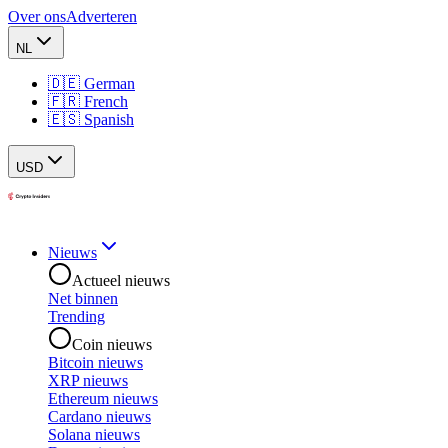
Over ons
Adverteren
NL
🇩🇪 German
🇫🇷 French
🇪🇸 Spanish
USD
Nieuws
Actueel nieuws
Net binnen
Trending
Coin nieuws
Bitcoin nieuws
XRP nieuws
Ethereum nieuws
Cardano nieuws
Solana nieuws