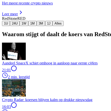
Het meest recente crypto nieuws
Leer meer
RedStone
RED
1U
24U
1W
1M
3M
1J
Alles
Waarom stijgt of daalt de koers van RedS
Aandeel SpaceX schiet omhoog in aanloop naar eerste cijfers
21:01
2 min. leestijd
Crypto Radar: koersen blijven kalm op drukke nieuwsdag
16:03