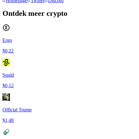
Homepage
Twitter
Discord
Ontdek meer crypto
Ergo
$0,22
Squid
$0,12
Official Trump
$1,48