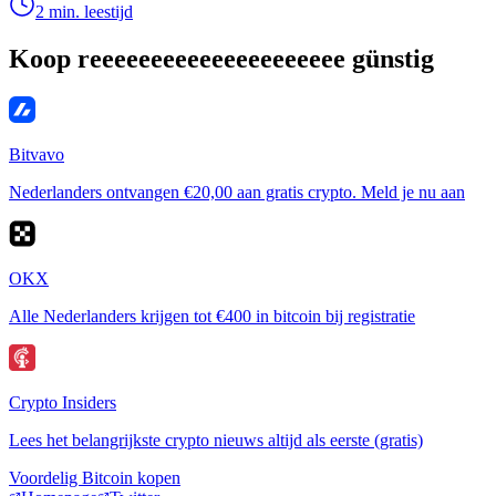
2 min. leestijd
Koop reeeeeeeeeeeeeeeeeeeee günstig
Bitvavo
Nederlanders ontvangen €20,00 aan gratis crypto. Meld je nu aan
OKX
Alle Nederlanders krijgen tot €400 in bitcoin bij registratie
Crypto Insiders
Lees het belangrijkste crypto nieuws altijd als eerste (gratis)
Voordelig Bitcoin kopen