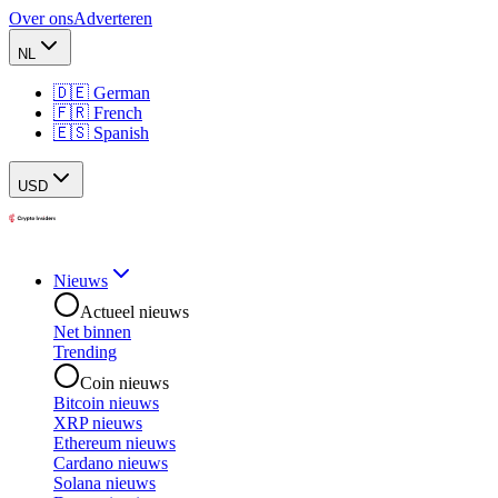
Over ons
Adverteren
NL
🇩🇪 German
🇫🇷 French
🇪🇸 Spanish
USD
Nieuws
Actueel nieuws
Net binnen
Trending
Coin nieuws
Bitcoin nieuws
XRP nieuws
Ethereum nieuws
Cardano nieuws
Solana nieuws