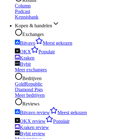
Kennis
Column
Podcast
Kennisbank
Kopen & handelen
Exchanges
Bitvavo
Meest gekozen
OKX
Populair
Kraken
Bybit
Meer exchanges
Bedrijven
GoldRepublic
Diamond Pigs
Meer bedrijven
Reviews
Bitvavo review
Meest gekozen
OKX review
Populair
Kraken review
Bybit review