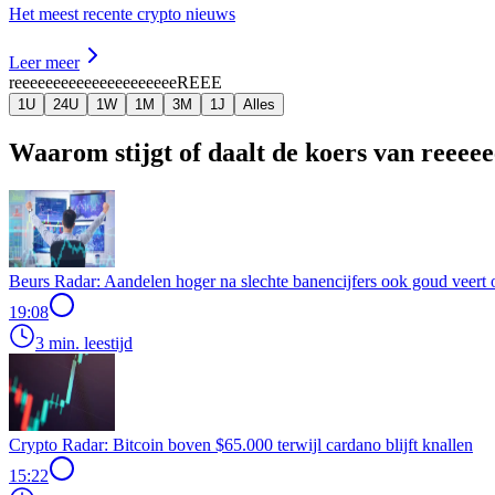
Het meest recente crypto nieuws
Leer meer
reeeeeeeeeeeeeeeeeeeee
REEE
1U
24U
1W
1M
3M
1J
Alles
Waarom stijgt of daalt de koers van reeee
Beurs Radar: Aandelen hoger na slechte banencijfers ook goud veert 
19:08
3 min. leestijd
Crypto Radar: Bitcoin boven $65.000 terwijl cardano blijft knallen
15:22