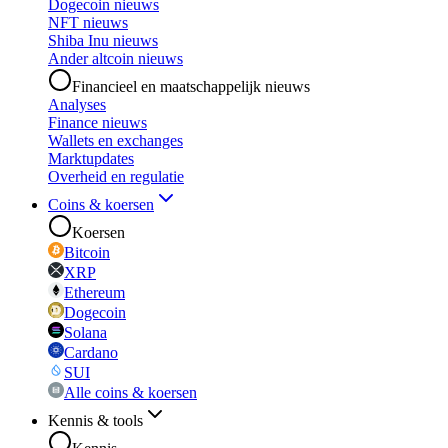
Dogecoin nieuws
NFT nieuws
Shiba Inu nieuws
Ander altcoin nieuws
Financieel en maatschappelijk nieuws
Analyses
Finance nieuws
Wallets en exchanges
Marktupdates
Overheid en regulatie
Coins & koersen
Koersen
Bitcoin
XRP
Ethereum
Dogecoin
Solana
Cardano
SUI
Alle coins & koersen
Kennis & tools