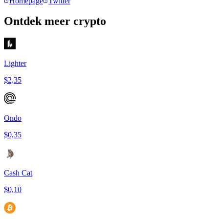
Homepage
Twitter
Ontdek meer crypto
Lighter
$2,35
Ondo
$0,35
Cash Cat
$0,10