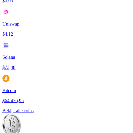
$0,03
Uniswap
$4,12
Solana
$73,48
Bitcoin
$64.476,95
Bekijk alle coins