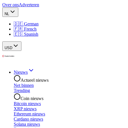
Over ons
Adverteren
NL
🇩🇪 German
🇫🇷 French
🇪🇸 Spanish
USD
Nieuws
Actueel nieuws
Net binnen
Trending
Coin nieuws
Bitcoin nieuws
XRP nieuws
Ethereum nieuws
Cardano nieuws
Solana nieuws