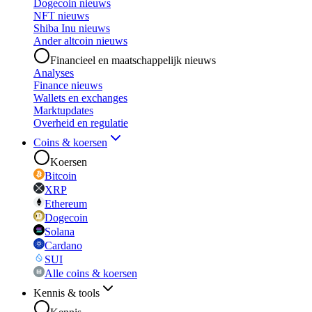
Dogecoin nieuws
NFT nieuws
Shiba Inu nieuws
Ander altcoin nieuws
Financieel en maatschappelijk nieuws
Analyses
Finance nieuws
Wallets en exchanges
Marktupdates
Overheid en regulatie
Coins & koersen
Koersen
Bitcoin
XRP
Ethereum
Dogecoin
Solana
Cardano
SUI
Alle coins & koersen
Kennis & tools