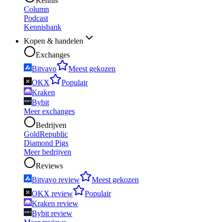
Kennis
Column
Podcast
Kennisbank
Kopen & handelen
Exchanges
Bitvavo
Meest gekozen
OKX
Populair
Kraken
Bybit
Meer exchanges
Bedrijven
GoldRepublic
Diamond Pigs
Meer bedrijven
Reviews
Bitvavo review
Meest gekozen
OKX review
Populair
Kraken review
Bybit review