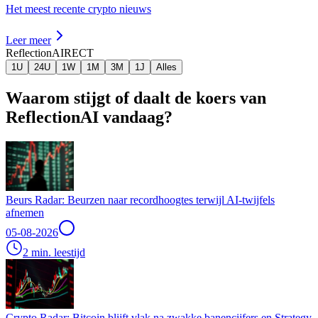
Het meest recente crypto nieuws
Leer meer
ReflectionAI
RECT
1U
24U
1W
1M
3M
1J
Alles
Waarom stijgt of daalt de koers van
ReflectionAI vandaag?
Beurs Radar: Beurzen naar recordhoogtes terwijl AI-twijfels
afnemen
05-08-2026
2 min. leestijd
Crypto Radar: Bitcoin blijft vlak na zwakke banencijfers en Strategy