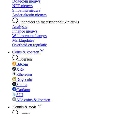
Dogecoin nieuws
NFT nieuws
Shiba Inu nieuws
Ander altcoin nieuws
Financieel en maatschappelijk nieuws
Analyses
Finance nieuws
Wallets en exchanges
Marktupdates
Overheid en regulatie
Coins & koersen
Koersen
Bitcoin
XRP
Ethereum
Dogecoin
Solana
Cardano
SUI
Alle coins & koersen
Kennis & tools