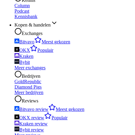
Kennis
Column
Podcast
Kennisbank
Kopen & handelen
Exchanges
Bitvavo
Meest gekozen
OKX
Populair
Kraken
Bybit
Meer exchanges
Bedrijven
GoldRepublic
Diamond Pigs
Meer bedrijven
Reviews
Bitvavo review
Meest gekozen
OKX review
Populair
Kraken review
Bybit review