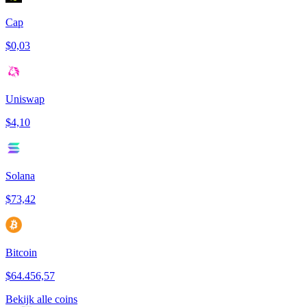
Cap
$0,03
Uniswap
$4,10
Solana
$73,42
Bitcoin
$64.456,57
Bekijk alle coins