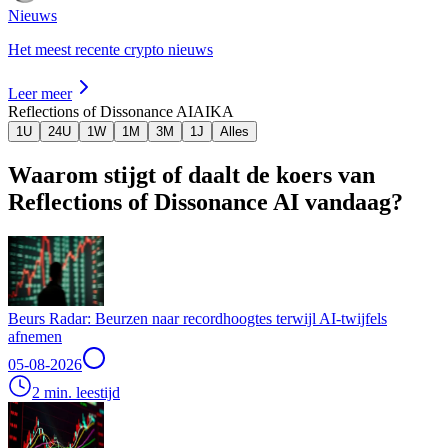
Nieuws
Het meest recente crypto nieuws
Leer meer
Reflections of Dissonance AI
AIKA
1U
24U
1W
1M
3M
1J
Alles
Waarom stijgt of daalt de koers van
Reflections of Dissonance AI vandaag?
Beurs Radar: Beurzen naar recordhoogtes terwijl AI-twijfels
afnemen
05-08-2026
2 min. leestijd