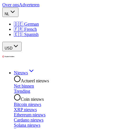
Over ons
Adverteren
NL
🇩🇪 German
🇫🇷 French
🇪🇸 Spanish
USD
Nieuws
Actueel nieuws
Net binnen
Trending
Coin nieuws
Bitcoin nieuws
XRP nieuws
Ethereum nieuws
Cardano nieuws
Solana nieuws