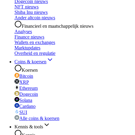
Dogecoin nieuws
NFT nieuws
Shiba Inu nieuws
Ander altcoin nieuws
Financieel en maatschappelijk nieuws
Analyses
Finance nieuws
Wallets en exchanges
Marktupdates
Overheid en regulatie
Coins & koersen
Koersen
Bitcoin
XRP
Ethereum
Dogecoin
Solana
Cardano
SUI
Alle coins & koersen
Kennis & tools