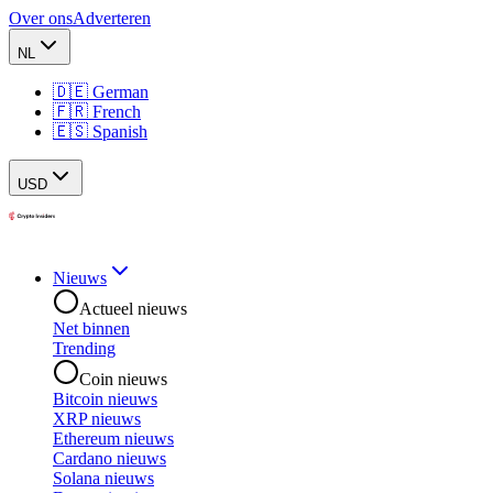
Over ons
Adverteren
NL
🇩🇪 German
🇫🇷 French
🇪🇸 Spanish
USD
Nieuws
Actueel nieuws
Net binnen
Trending
Coin nieuws
Bitcoin nieuws
XRP nieuws
Ethereum nieuws
Cardano nieuws
Solana nieuws