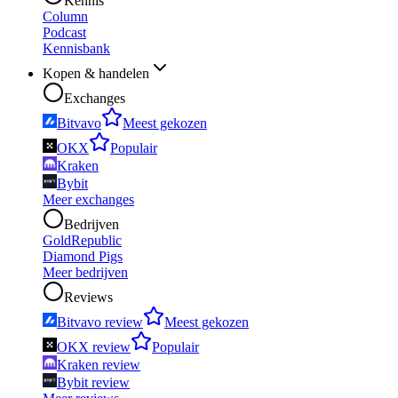
Kennis
Column
Podcast
Kennisbank
Kopen & handelen
Exchanges
Bitvavo
Meest gekozen
OKX
Populair
Kraken
Bybit
Meer exchanges
Bedrijven
GoldRepublic
Diamond Pigs
Meer bedrijven
Reviews
Bitvavo review
Meest gekozen
OKX review
Populair
Kraken review
Bybit review