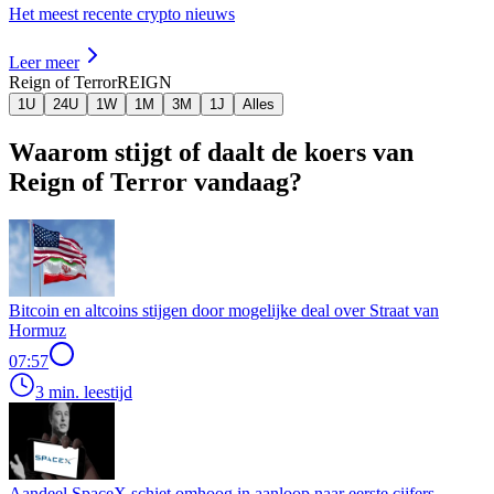
Het meest recente crypto nieuws
Leer meer
Reign of Terror
REIGN
1U
24U
1W
1M
3M
1J
Alles
Waarom stijgt of daalt de koers van
Reign of Terror vandaag?
Bitcoin en altcoins stijgen door mogelijke deal over Straat van
Hormuz
07:57
3 min. leestijd
Aandeel SpaceX schiet omhoog in aanloop naar eerste cijfers