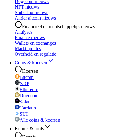
Dogecoin nieuws
NFT nieuws
Shiba Inu nieuws
Ander altcoin nieuws
Financieel en maatschappelijk nieuws
Analyses
Finance nieuws
Wallets en exchanges
Marktupdates
Overheid en regulatie
Coins & koersen
Koersen
Bitcoin
XRP
Ethereum
Dogecoin
Solana
Cardano
SUI
Alle coins & koersen
Kennis & tools