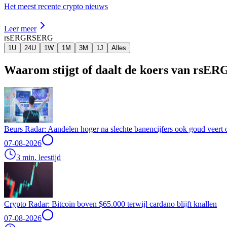
Het meest recente crypto nieuws
Leer meer
rsERG
RSERG
1U
24U
1W
1M
3M
1J
Alles
Waarom stijgt of daalt de koers van rsER
Beurs Radar: Aandelen hoger na slechte banencijfers ook goud veert 
07-08-2026
3 min. leestijd
Crypto Radar: Bitcoin boven $65.000 terwijl cardano blijft knallen
07-08-2026