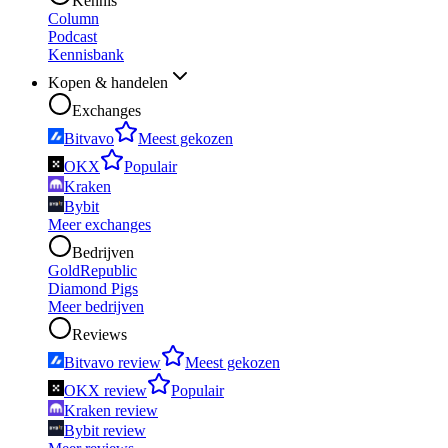
Kennis
Column
Podcast
Kennisbank
Kopen & handelen
Exchanges
Bitvavo
Meest gekozen
OKX
Populair
Kraken
Bybit
Meer exchanges
Bedrijven
GoldRepublic
Diamond Pigs
Meer bedrijven
Reviews
Bitvavo review
Meest gekozen
OKX review
Populair
Kraken review
Bybit review