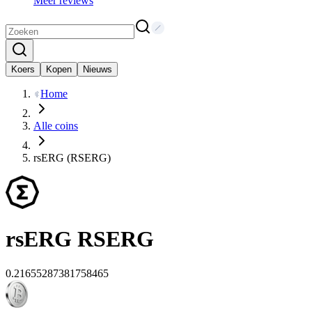
Meer reviews
Koers
Kopen
Nieuws
Home
Alle coins
rsERG (RSERG)
rsERG
RSERG
0.21655287381758465