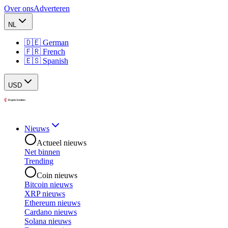
Over ons
Adverteren
NL
🇩🇪 German
🇫🇷 French
🇪🇸 Spanish
USD
Nieuws
Actueel nieuws
Net binnen
Trending
Coin nieuws
Bitcoin nieuws
XRP nieuws
Ethereum nieuws
Cardano nieuws
Solana nieuws