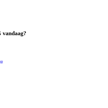
G vandaag?
op