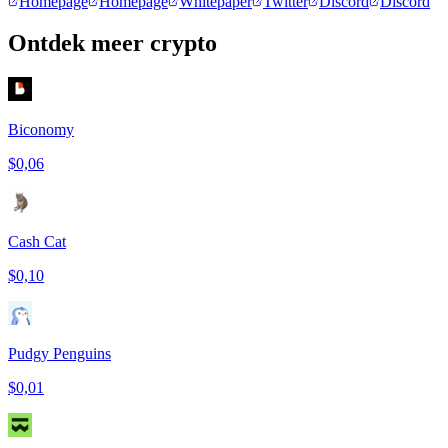
Homepage
Homepage
Whitepaper
Twitter
Discord
Discord
Ontdek meer crypto
Biconomy
$0,06
Cash Cat
$0,10
Pudgy Penguins
$0,01