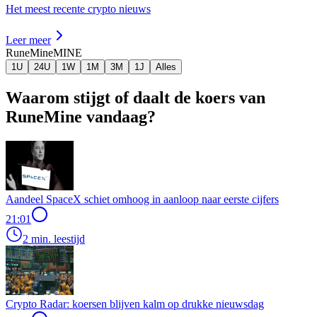
Het meest recente crypto nieuws
Leer meer
RuneMine
MINE
1U
24U
1W
1M
3M
1J
Alles
Waarom stijgt of daalt de koers van
RuneMine vandaag?
Aandeel SpaceX schiet omhoog in aanloop naar eerste cijfers
21:01
2 min. leestijd
Crypto Radar: koersen blijven kalm op drukke nieuwsdag