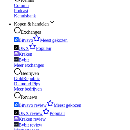
Kennis
Column
Podcast
Kennisbank
Kopen & handelen
Exchanges
Bitvavo
Meest gekozen
OKX
Populair
Kraken
Bybit
Meer exchanges
Bedrijven
GoldRepublic
Diamond Pigs
Meer bedrijven
Reviews
Bitvavo review
Meest gekozen
OKX review
Populair
Kraken review
Bybit review