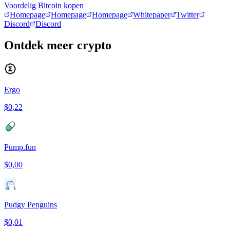
Voordelig Bitcoin kopen
Homepage
Homepage
Homepage
Whitepaper
Twitter
Discord
Discord
Ontdek meer crypto
Ergo
$0,22
Pump.fun
$0,00
Pudgy Penguins
$0,01