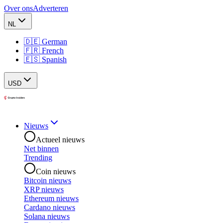
Over ons
Adverteren
NL
🇩🇪 German
🇫🇷 French
🇪🇸 Spanish
USD
Nieuws
Actueel nieuws
Net binnen
Trending
Coin nieuws
Bitcoin nieuws
XRP nieuws
Ethereum nieuws
Cardano nieuws
Solana nieuws