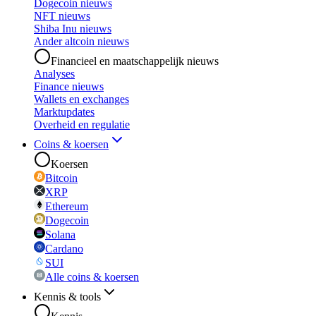
Dogecoin nieuws
NFT nieuws
Shiba Inu nieuws
Ander altcoin nieuws
Financieel en maatschappelijk nieuws
Analyses
Finance nieuws
Wallets en exchanges
Marktupdates
Overheid en regulatie
Coins & koersen
Koersen
Bitcoin
XRP
Ethereum
Dogecoin
Solana
Cardano
SUI
Alle coins & koersen
Kennis & tools