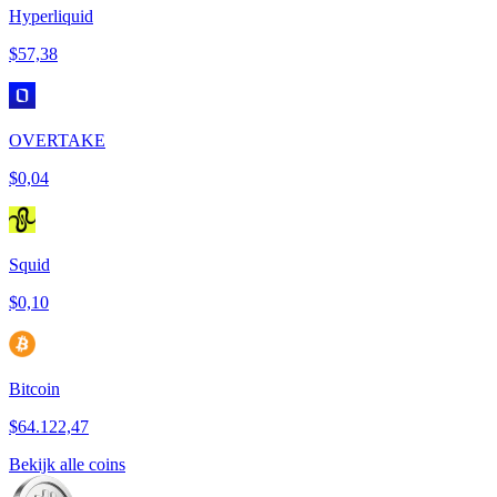
Hyperliquid
$57,38
OVERTAKE
$0,04
Squid
$0,10
Bitcoin
$64.122,47
Bekijk alle coins