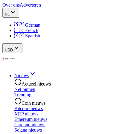
Over ons
Adverteren
NL
🇩🇪 German
🇫🇷 French
🇪🇸 Spanish
USD
Nieuws
Actueel nieuws
Net binnen
Trending
Coin nieuws
Bitcoin nieuws
XRP nieuws
Ethereum nieuws
Cardano nieuws
Solana nieuws