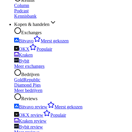
Kennis
Column
Podcast
Kennisbank
Kopen & handelen
Exchanges
Bitvavo
Meest gekozen
OKX
Populair
Kraken
Bybit
Meer exchanges
Bedrijven
GoldRepublic
Diamond Pigs
Meer bedrijven
Reviews
Bitvavo review
Meest gekozen
OKX review
Populair
Kraken review
Bybit review