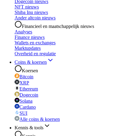
Dogecoin nieuws
NFT nieuws
Shiba Inu nieuws
Ander altcoin nieuws
Financieel en maatschappelijk nieuws
Analyses
Finance nieuws
Wallets en exchanges
Marktupdates
Overheid en regulatie
Coins & koersen
Koersen
Bitcoin
XRP
Ethereum
Dogecoin
Solana
Cardano
SUI
Alle coins & koersen
Kennis & tools