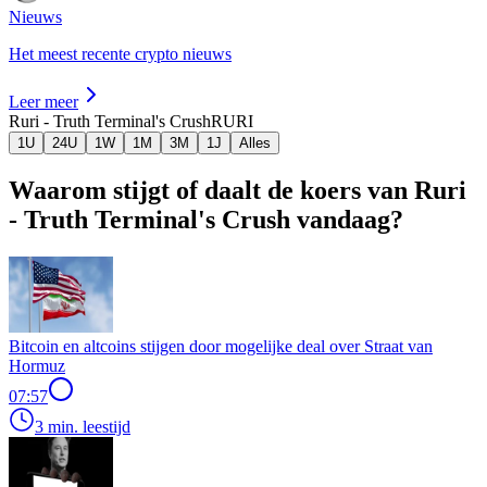
Nieuws
Het meest recente crypto nieuws
Leer meer
Ruri - Truth Terminal's Crush
RURI
1U
24U
1W
1M
3M
1J
Alles
Waarom stijgt of daalt de koers van Ruri
- Truth Terminal's Crush vandaag?
Bitcoin en altcoins stijgen door mogelijke deal over Straat van
Hormuz
07:57
3 min. leestijd