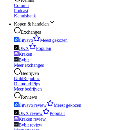
Kennis
Column
Podcast
Kennisbank
Kopen & handelen
Exchanges
Bitvavo
Meest gekozen
OKX
Populair
Kraken
Bybit
Meer exchanges
Bedrijven
GoldRepublic
Diamond Pigs
Meer bedrijven
Reviews
Bitvavo review
Meest gekozen
OKX review
Populair
Kraken review
Bybit review