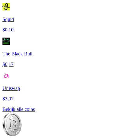
Squid
$0,10
The Black Bull
$0,17
Uniswap
$3,97
Bekijk alle coins