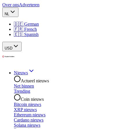
Over ons
Adverteren
NL
🇩🇪 German
🇫🇷 French
🇪🇸 Spanish
USD
Nieuws
Actueel nieuws
Net binnen
Trending
Coin nieuws
Bitcoin nieuws
XRP nieuws
Ethereum nieuws
Cardano nieuws
Solana nieuws