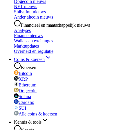
Dogecoin nieuws
NFT nieuws
Shiba Inu nieuws
Ander altcoin nieuws
Financieel en maatschappelijk nieuws
Analyses
Finance nieuws
Wallets en exchanges
Marktupdates
Overheid en regulatie
Coins & koersen
Koersen
Bitcoin
XRP
Ethereum
Dogecoin
Solana
Cardano
SUI
Alle coins & koersen
Kennis & tools