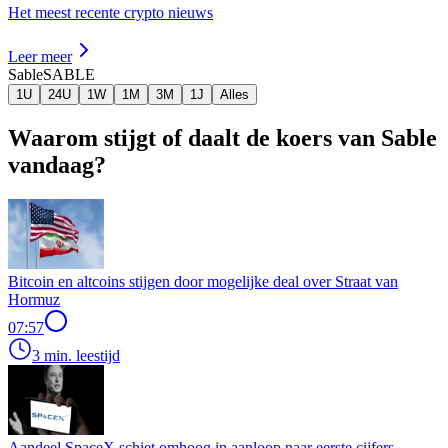
Het meest recente crypto nieuws
Leer meer
Sable
SABLE
1U
24U
1W
1M
3M
1J
Alles
Waarom stijgt of daalt de koers van Sable
vandaag?
Bitcoin en altcoins stijgen door mogelijke deal over Straat van
Hormuz
07:57
3 min. leestijd
Aandeel SpaceX schiet omhoog in aanloop naar eerste cijfers