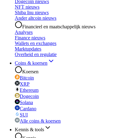
Dogecoin nieuws
NFT nieuws
Shiba Inu nieuws
Ander altcoin nieuws
Financieel en maatschappelijk nieuws
Analyses
Finance nieuws
Wallets en exchanges
Marktupdates
Overheid en regulatie
Coins & koersen
Koersen
Bitcoin
XRP
Ethereum
Dogecoin
Solana
Cardano
SUI
Alle coins & koersen
Kennis & tools