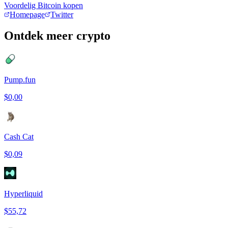
Voordelig Bitcoin kopen
Homepage
Twitter
Ontdek meer crypto
Pump.fun
$0,00
Cash Cat
$0,09
Hyperliquid
$55,72