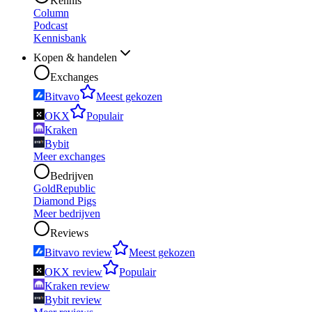
Kennis
Column
Podcast
Kennisbank
Kopen & handelen
Exchanges
Bitvavo
Meest gekozen
OKX
Populair
Kraken
Bybit
Meer exchanges
Bedrijven
GoldRepublic
Diamond Pigs
Meer bedrijven
Reviews
Bitvavo review
Meest gekozen
OKX review
Populair
Kraken review
Bybit review