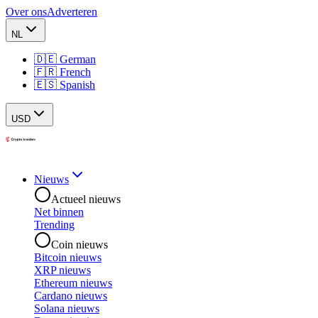
Over ons
Adverteren
NL
🇩🇪 German
🇫🇷 French
🇪🇸 Spanish
USD
Nieuws
Actueel nieuws
Net binnen
Trending
Coin nieuws
Bitcoin nieuws
XRP nieuws
Ethereum nieuws
Cardano nieuws
Solana nieuws