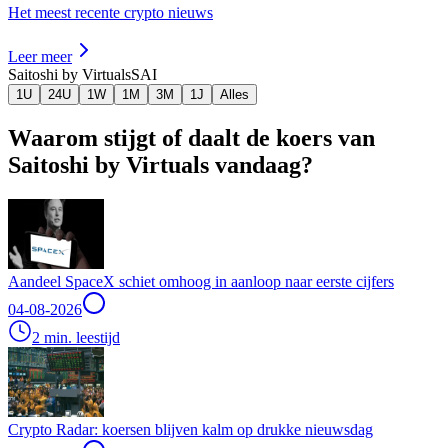
Het meest recente crypto nieuws
Leer meer
Saitoshi by Virtuals
SAI
1U
24U
1W
1M
3M
1J
Alles
Waarom stijgt of daalt de koers van
Saitoshi by Virtuals vandaag?
Aandeel SpaceX schiet omhoog in aanloop naar eerste cijfers
04-08-2026
2 min. leestijd
Crypto Radar: koersen blijven kalm op drukke nieuwsdag