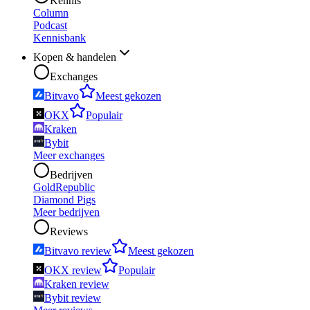
Kennis
Column
Podcast
Kennisbank
Kopen & handelen
Exchanges
Bitvavo
Meest gekozen
OKX
Populair
Kraken
Bybit
Meer exchanges
Bedrijven
GoldRepublic
Diamond Pigs
Meer bedrijven
Reviews
Bitvavo review
Meest gekozen
OKX review
Populair
Kraken review
Bybit review