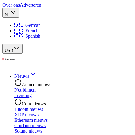
Over ons
Adverteren
NL
🇩🇪 German
🇫🇷 French
🇪🇸 Spanish
USD
Nieuws
Actueel nieuws
Net binnen
Trending
Coin nieuws
Bitcoin nieuws
XRP nieuws
Ethereum nieuws
Cardano nieuws
Solana nieuws