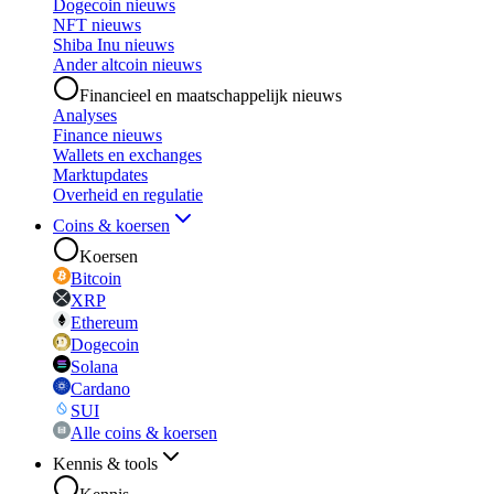
Dogecoin nieuws
NFT nieuws
Shiba Inu nieuws
Ander altcoin nieuws
Financieel en maatschappelijk nieuws
Analyses
Finance nieuws
Wallets en exchanges
Marktupdates
Overheid en regulatie
Coins & koersen
Koersen
Bitcoin
XRP
Ethereum
Dogecoin
Solana
Cardano
SUI
Alle coins & koersen
Kennis & tools