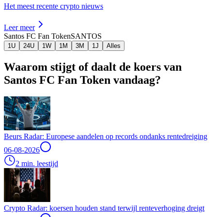
Het meest recente crypto nieuws
Leer meer
Santos FC Fan Token
SANTOS
1U
24U
1W
1M
3M
1J
Alles
Waarom stijgt of daalt de koers van
Santos FC Fan Token vandaag?
Beurs Radar: Europese aandelen op records ondanks rentedreiging
06-08-2026
2 min. leestijd
Crypto Radar: koersen houden stand terwijl renteverhoging dreigt