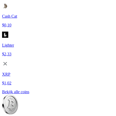
Cash Cat
$0,10
Lighter
$2,33
XRP
$1,02
Bekijk alle coins