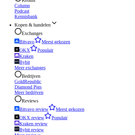
Kennis
Column
Podcast
Kennisbank
Kopen & handelen
Exchanges
Bitvavo
Meest gekozen
OKX
Populair
Kraken
Bybit
Meer exchanges
Bedrijven
GoldRepublic
Diamond Pigs
Meer bedrijven
Reviews
Bitvavo review
Meest gekozen
OKX review
Populair
Kraken review
Bybit review