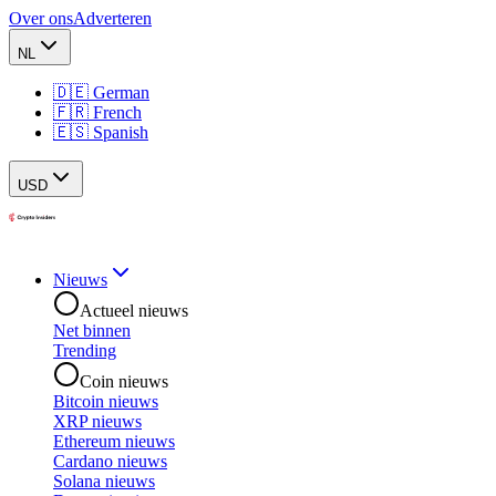
Over ons
Adverteren
NL
🇩🇪 German
🇫🇷 French
🇪🇸 Spanish
USD
Nieuws
Actueel nieuws
Net binnen
Trending
Coin nieuws
Bitcoin nieuws
XRP nieuws
Ethereum nieuws
Cardano nieuws
Solana nieuws