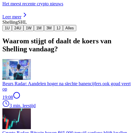
Het meest recente crypto nieuws
Leer meer
Shelling
SHL
1U
24U
1W
1M
3M
1J
Alles
Waarom stijgt of daalt de koers van
Shelling vandaag?
Beurs Radar: Aandelen hoger na slechte banencijfers ook goud veert
op
19:08
3 min. leestijd
Crypto Radar: Bitcoin boven $65.000 terwijl cardano blijft knallen