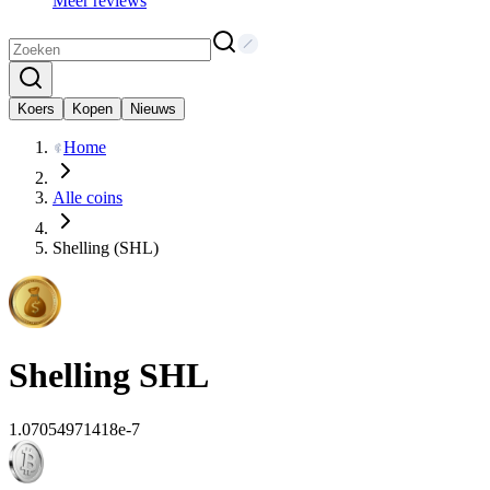
Meer reviews
Koers
Kopen
Nieuws
Home
Alle coins
Shelling (SHL)
Shelling
SHL
1.07054971418e-7