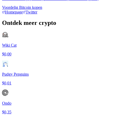
Voordelig Bitcoin kopen
Homepage
Twitter
Ontdek meer crypto
Wiki Cat
$0,00
Pudgy Penguins
$0,01
Ondo
$0,35