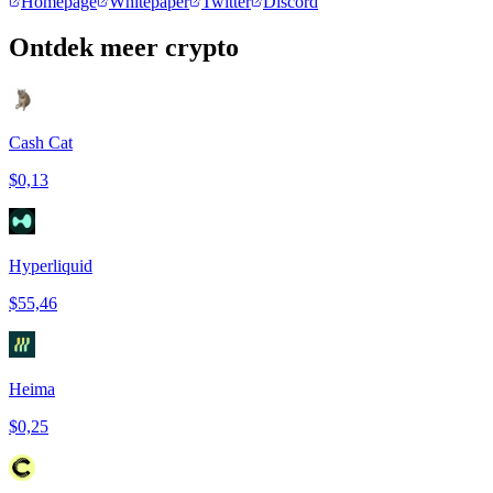
Homepage
Whitepaper
Twitter
Discord
Ontdek meer crypto
Cash Cat
$0,13
Hyperliquid
$55,46
Heima
$0,25