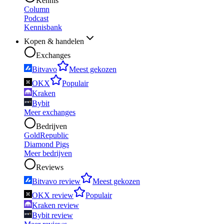
Kennis
Column
Podcast
Kennisbank
Kopen & handelen
Exchanges
Bitvavo
Meest gekozen
OKX
Populair
Kraken
Bybit
Meer exchanges
Bedrijven
GoldRepublic
Diamond Pigs
Meer bedrijven
Reviews
Bitvavo review
Meest gekozen
OKX review
Populair
Kraken review
Bybit review