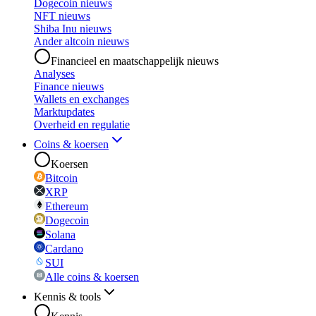
Dogecoin nieuws
NFT nieuws
Shiba Inu nieuws
Ander altcoin nieuws
Financieel en maatschappelijk nieuws
Analyses
Finance nieuws
Wallets en exchanges
Marktupdates
Overheid en regulatie
Coins & koersen
Koersen
Bitcoin
XRP
Ethereum
Dogecoin
Solana
Cardano
SUI
Alle coins & koersen
Kennis & tools