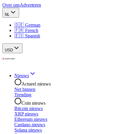
Over ons
Adverteren
NL
🇩🇪 German
🇫🇷 French
🇪🇸 Spanish
USD
Nieuws
Actueel nieuws
Net binnen
Trending
Coin nieuws
Bitcoin nieuws
XRP nieuws
Ethereum nieuws
Cardano nieuws
Solana nieuws