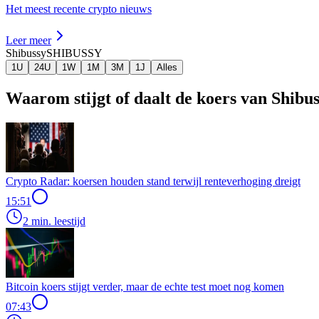
Het meest recente crypto nieuws
Leer meer
Shibussy
SHIBUSSY
1U
24U
1W
1M
3M
1J
Alles
Waarom stijgt of daalt de koers van Shibu
Crypto Radar: koersen houden stand terwijl renteverhoging dreigt
15:51
2 min. leestijd
Bitcoin koers stijgt verder, maar de echte test moet nog komen
07:43