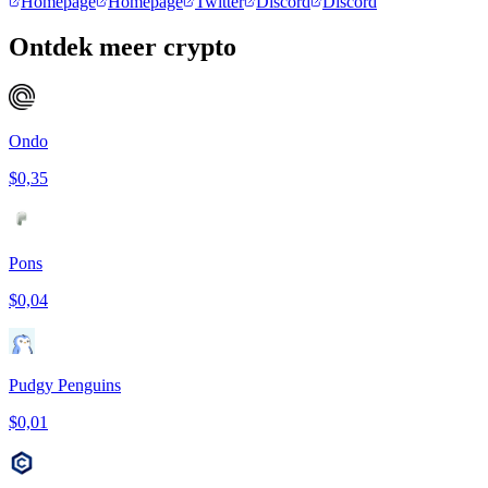
Homepage
Homepage
Twitter
Discord
Discord
Ontdek meer crypto
Ondo
$0,35
Pons
$0,04
Pudgy Penguins
$0,01