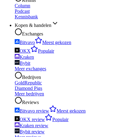
Kennis
Column
Podcast
Kennisbank
Kopen & handelen
Exchanges
Bitvavo
Meest gekozen
OKX
Populair
Kraken
Bybit
Meer exchanges
Bedrijven
GoldRepublic
Diamond Pigs
Meer bedrijven
Reviews
Bitvavo review
Meest gekozen
OKX review
Populair
Kraken review
Bybit review