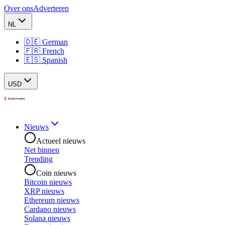
Over ons
Adverteren
NL
🇩🇪 German
🇫🇷 French
🇪🇸 Spanish
USD
Nieuws
Actueel nieuws
Net binnen
Trending
Coin nieuws
Bitcoin nieuws
XRP nieuws
Ethereum nieuws
Cardano nieuws
Solana nieuws