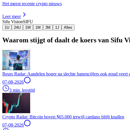
Het meest recente crypto nieuws
Leer meer
Sifu Vision
SIFU
1U
24U
1W
1M
3M
1J
Alles
Waarom stijgt of daalt de koers van Sifu 
Beurs Radar: Aandelen hoger na slechte banencijfers ook goud veert 
07-08-2026
3 min. leestijd
Crypto Radar: Bitcoin boven $65.000 terwijl cardano blijft knallen
07-08-2026