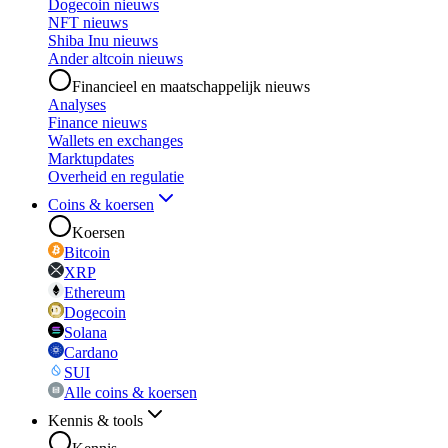
Dogecoin nieuws
NFT nieuws
Shiba Inu nieuws
Ander altcoin nieuws
Financieel en maatschappelijk nieuws
Analyses
Finance nieuws
Wallets en exchanges
Marktupdates
Overheid en regulatie
Coins & koersen
Koersen
Bitcoin
XRP
Ethereum
Dogecoin
Solana
Cardano
SUI
Alle coins & koersen
Kennis & tools