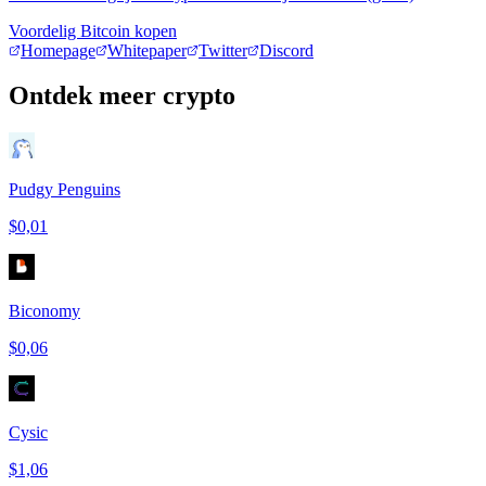
Voordelig Bitcoin kopen
Homepage
Whitepaper
Twitter
Discord
Ontdek meer crypto
Pudgy Penguins
$0,01
Biconomy
$0,06
Cysic
$1,06