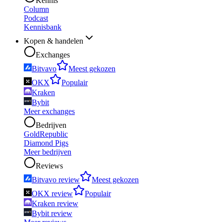
Kennis
Column
Podcast
Kennisbank
Kopen & handelen
Exchanges
Bitvavo
Meest gekozen
OKX
Populair
Kraken
Bybit
Meer exchanges
Bedrijven
GoldRepublic
Diamond Pigs
Meer bedrijven
Reviews
Bitvavo review
Meest gekozen
OKX review
Populair
Kraken review
Bybit review