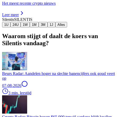
Het meest recente crypto nieuws
Leer meer
Silentis
SILENTIS
1U
24U
1W
1M
3M
1J
Alles
Waarom stijgt of daalt de koers van
Silentis vandaag?
Beurs Radar: Aandelen hoger na slechte banencijfers ook goud veert
op
07-08-2026
3 min. leestijd
Crypto Radar: Bitcoin boven $65.000 terwijl cardano blijft knallen