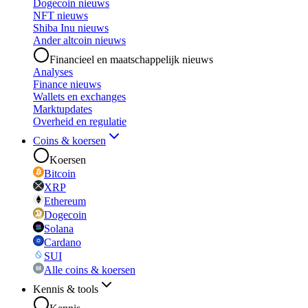
Dogecoin nieuws
NFT nieuws
Shiba Inu nieuws
Ander altcoin nieuws
Financieel en maatschappelijk nieuws
Analyses
Finance nieuws
Wallets en exchanges
Marktupdates
Overheid en regulatie
Coins & koersen
Koersen
Bitcoin
XRP
Ethereum
Dogecoin
Solana
Cardano
SUI
Alle coins & koersen
Kennis & tools