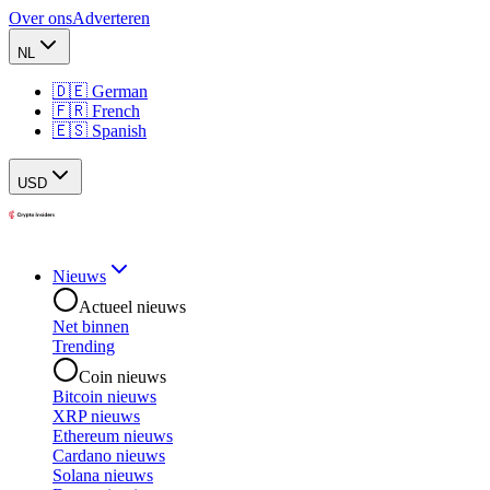
Over ons
Adverteren
NL
🇩🇪 German
🇫🇷 French
🇪🇸 Spanish
USD
Nieuws
Actueel nieuws
Net binnen
Trending
Coin nieuws
Bitcoin nieuws
XRP nieuws
Ethereum nieuws
Cardano nieuws
Solana nieuws