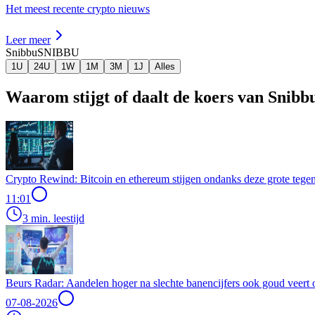
Het meest recente crypto nieuws
Leer meer
Snibbu
SNIBBU
1U
24U
1W
1M
3M
1J
Alles
Waarom stijgt of daalt de koers van Snib
Crypto Rewind: Bitcoin en ethereum stijgen ondanks deze grote tegen
11:01
3 min. leestijd
Beurs Radar: Aandelen hoger na slechte banencijfers ook goud veert 
07-08-2026