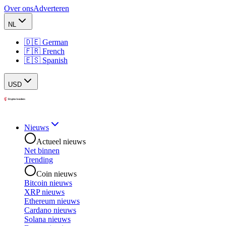
Over ons
Adverteren
NL
🇩🇪 German
🇫🇷 French
🇪🇸 Spanish
USD
Nieuws
Actueel nieuws
Net binnen
Trending
Coin nieuws
Bitcoin nieuws
XRP nieuws
Ethereum nieuws
Cardano nieuws
Solana nieuws