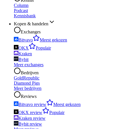
Kennis
Column
Podcast
Kennisbank
Kopen & handelen
Exchanges
Bitvavo
Meest gekozen
OKX
Populair
Kraken
Bybit
Meer exchanges
Bedrijven
GoldRepublic
Diamond Pigs
Meer bedrijven
Reviews
Bitvavo review
Meest gekozen
OKX review
Populair
Kraken review
Bybit review