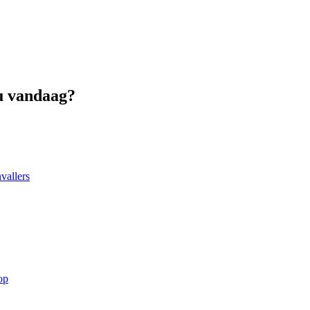
bu vandaag?
vallers
op