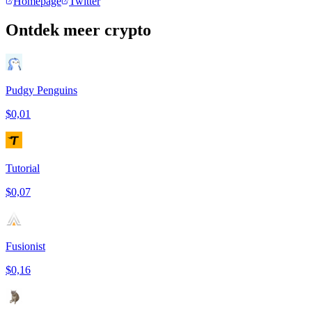
Homepage
Twitter
Ontdek meer crypto
Pudgy Penguins
$0,01
Tutorial
$0,07
Fusionist
$0,16