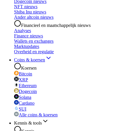
Dogecoin nieuws
NFT nieuws
Shiba Inu nieuws
Ander altcoin nieuws
Financieel en maatschappelijk nieuws
Analyses
Finance nieuws
Wallets en exchanges
Marktupdates
Overheid en regulatie
Coins & koersen
Koersen
Bitcoin
XRP
Ethereum
Dogecoin
Solana
Cardano
SUI
Alle coins & koersen
Kennis & tools