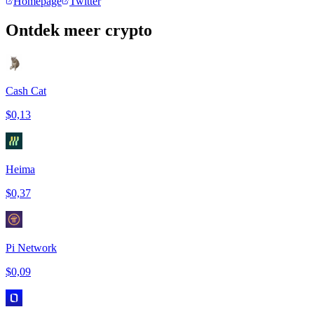
Homepage
Twitter
Ontdek meer crypto
Cash Cat
$0,13
Heima
$0,37
Pi Network
$0,09