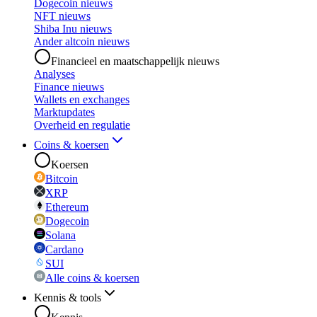
Dogecoin nieuws
NFT nieuws
Shiba Inu nieuws
Ander altcoin nieuws
Financieel en maatschappelijk nieuws
Analyses
Finance nieuws
Wallets en exchanges
Marktupdates
Overheid en regulatie
Coins & koersen
Koersen
Bitcoin
XRP
Ethereum
Dogecoin
Solana
Cardano
SUI
Alle coins & koersen
Kennis & tools