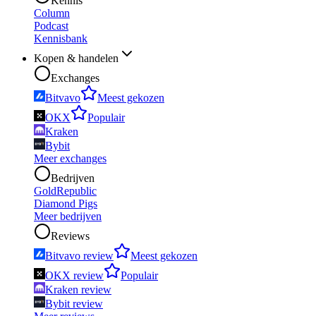
Kennis
Column
Podcast
Kennisbank
Kopen & handelen
Exchanges
Bitvavo
Meest gekozen
OKX
Populair
Kraken
Bybit
Meer exchanges
Bedrijven
GoldRepublic
Diamond Pigs
Meer bedrijven
Reviews
Bitvavo review
Meest gekozen
OKX review
Populair
Kraken review
Bybit review