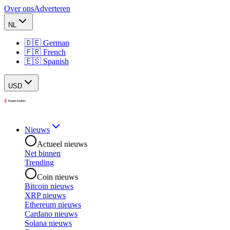
Over ons
Adverteren
NL
🇩🇪 German
🇫🇷 French
🇪🇸 Spanish
USD
Nieuws
Actueel nieuws
Net binnen
Trending
Coin nieuws
Bitcoin nieuws
XRP nieuws
Ethereum nieuws
Cardano nieuws
Solana nieuws