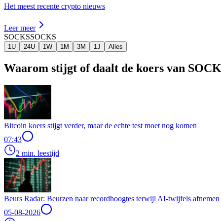
Het meest recente crypto nieuws
Leer meer
SOCKS
SOCKS
1U
24U
1W
1M
3M
1J
Alles
Waarom stijgt of daalt de koers van SOC
Bitcoin koers stijgt verder, maar de echte test moet nog komen
07:43
2 min. leestijd
Beurs Radar: Beurzen naar recordhoogtes terwijl AI-twijfels afnemen
05-08-2026