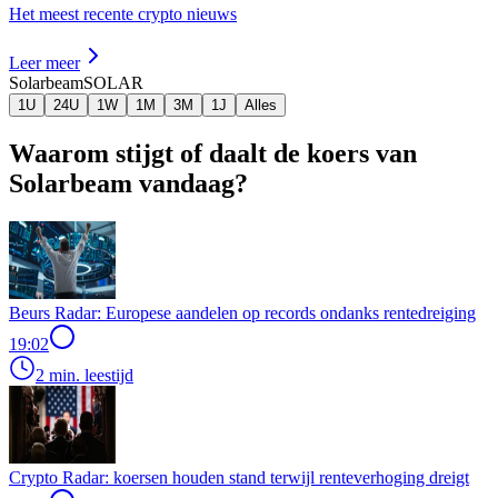
Het meest recente crypto nieuws
Leer meer
Solarbeam
SOLAR
1U
24U
1W
1M
3M
1J
Alles
Waarom stijgt of daalt de koers van
Solarbeam vandaag?
Beurs Radar: Europese aandelen op records ondanks rentedreiging
19:02
2 min. leestijd
Crypto Radar: koersen houden stand terwijl renteverhoging dreigt