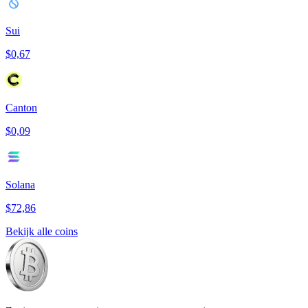
Sui
$0,67
Canton
$0,09
Solana
$72,86
Bekijk alle coins