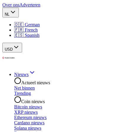
Over ons
Adverteren
NL
🇩🇪 German
🇫🇷 French
🇪🇸 Spanish
USD
Nieuws
Actueel nieuws
Net binnen
Trending
Coin nieuws
Bitcoin nieuws
XRP nieuws
Ethereum nieuws
Cardano nieuws
Solana nieuws