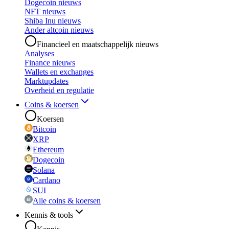
Dogecoin nieuws
NFT nieuws
Shiba Inu nieuws
Ander altcoin nieuws
Financieel en maatschappelijk nieuws
Analyses
Finance nieuws
Wallets en exchanges
Marktupdates
Overheid en regulatie
Coins & koersen
Koersen
Bitcoin
XRP
Ethereum
Dogecoin
Solana
Cardano
SUI
Alle coins & koersen
Kennis & tools