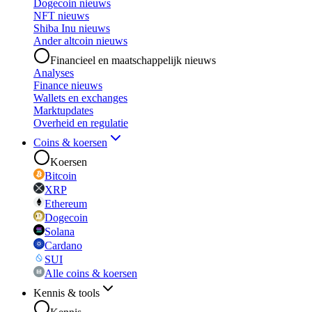
Dogecoin nieuws
NFT nieuws
Shiba Inu nieuws
Ander altcoin nieuws
Financieel en maatschappelijk nieuws
Analyses
Finance nieuws
Wallets en exchanges
Marktupdates
Overheid en regulatie
Coins & koersen
Koersen
Bitcoin
XRP
Ethereum
Dogecoin
Solana
Cardano
SUI
Alle coins & koersen
Kennis & tools