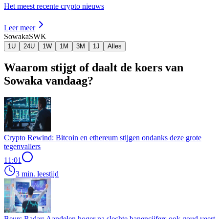
Het meest recente crypto nieuws
Leer meer
Sowaka
SWK
1U
24U
1W
1M
3M
1J
Alles
Waarom stijgt of daalt de koers van
Sowaka vandaag?
Crypto Rewind: Bitcoin en ethereum stijgen ondanks deze grote
tegenvallers
11:01
3 min. leestijd
Beurs Radar: Aandelen hoger na slechte banencijfers ook goud veert