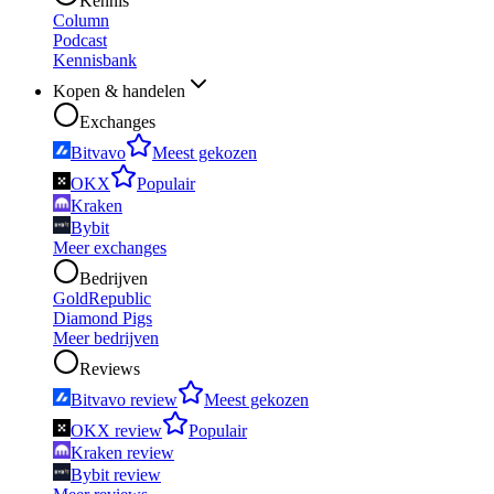
Kennis
Column
Podcast
Kennisbank
Kopen & handelen
Exchanges
Bitvavo
Meest gekozen
OKX
Populair
Kraken
Bybit
Meer exchanges
Bedrijven
GoldRepublic
Diamond Pigs
Meer bedrijven
Reviews
Bitvavo review
Meest gekozen
OKX review
Populair
Kraken review
Bybit review