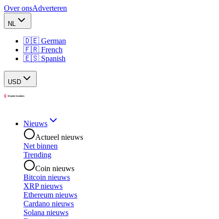
Over ons
Adverteren
NL
🇩🇪 German
🇫🇷 French
🇪🇸 Spanish
USD
Nieuws
Actueel nieuws
Net binnen
Trending
Coin nieuws
Bitcoin nieuws
XRP nieuws
Ethereum nieuws
Cardano nieuws
Solana nieuws