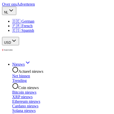
Over ons
Adverteren
NL
🇩🇪 German
🇫🇷 French
🇪🇸 Spanish
USD
Nieuws
Actueel nieuws
Net binnen
Trending
Coin nieuws
Bitcoin nieuws
XRP nieuws
Ethereum nieuws
Cardano nieuws
Solana nieuws