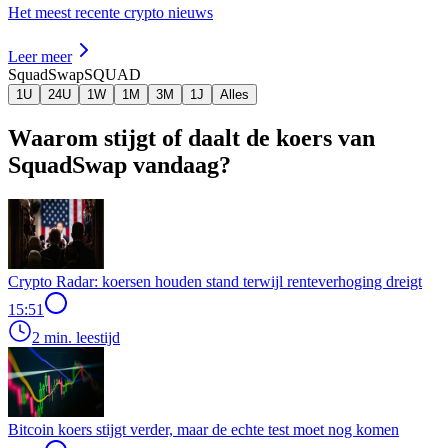
Het meest recente crypto nieuws
Leer meer
SquadSwap
SQUAD
1U
24U
1W
1M
3M
1J
Alles
Waarom stijgt of daalt de koers van
SquadSwap vandaag?
Crypto Radar: koersen houden stand terwijl renteverhoging dreigt
15:51
2 min. leestijd
Bitcoin koers stijgt verder, maar de echte test moet nog komen