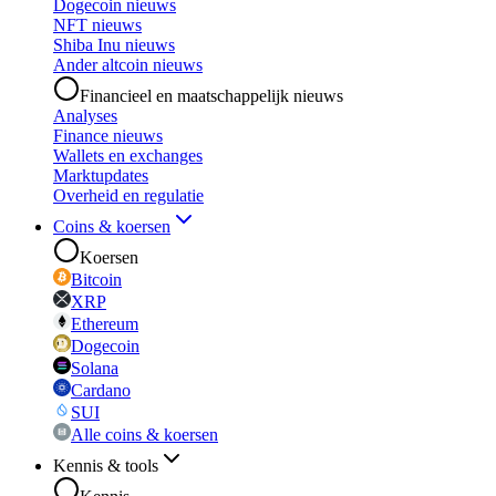
Dogecoin nieuws
NFT nieuws
Shiba Inu nieuws
Ander altcoin nieuws
Financieel en maatschappelijk nieuws
Analyses
Finance nieuws
Wallets en exchanges
Marktupdates
Overheid en regulatie
Coins & koersen
Koersen
Bitcoin
XRP
Ethereum
Dogecoin
Solana
Cardano
SUI
Alle coins & koersen
Kennis & tools