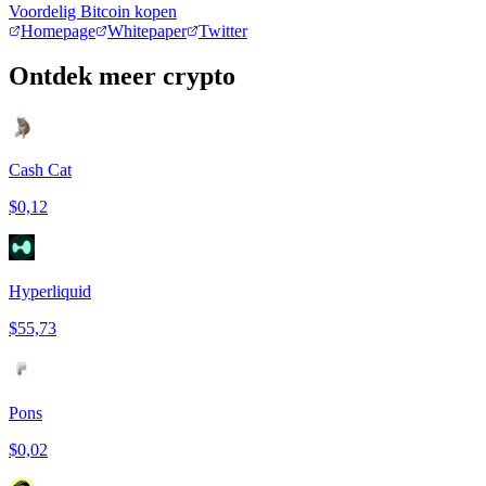
Voordelig Bitcoin kopen
Homepage
Whitepaper
Twitter
Ontdek meer crypto
Cash Cat
$0,12
Hyperliquid
$55,73
Pons
$0,02