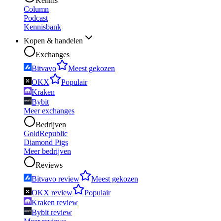
Kennis
Column
Podcast
Kennisbank
Kopen & handelen
Exchanges
Bitvavo
Meest gekozen
OKX
Populair
Kraken
Bybit
Meer exchanges
Bedrijven
GoldRepublic
Diamond Pigs
Meer bedrijven
Reviews
Bitvavo review
Meest gekozen
OKX review
Populair
Kraken review
Bybit review