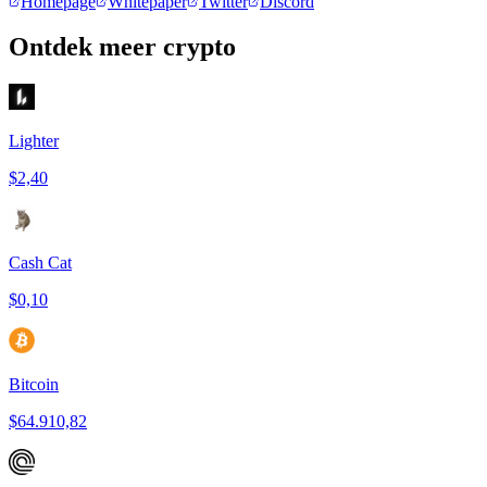
Homepage
Whitepaper
Twitter
Discord
Ontdek meer crypto
Lighter
$2,40
Cash Cat
$0,10
Bitcoin
$64.910,82