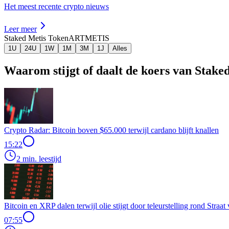
Het meest recente crypto nieuws
Leer meer
Staked Metis Token
ARTMETIS
1U
24U
1W
1M
3M
1J
Alles
Waarom stijgt of daalt de koers van Stak
Crypto Radar: Bitcoin boven $65.000 terwijl cardano blijft knallen
15:22
2 min. leestijd
Bitcoin en XRP dalen terwijl olie stijgt door teleurstelling rond Stra
07:55