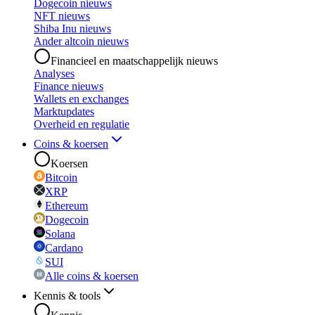
Dogecoin nieuws
NFT nieuws
Shiba Inu nieuws
Ander altcoin nieuws
Financieel en maatschappelijk nieuws
Analyses
Finance nieuws
Wallets en exchanges
Marktupdates
Overheid en regulatie
Coins & koersen
Koersen
Bitcoin
XRP
Ethereum
Dogecoin
Solana
Cardano
SUI
Alle coins & koersen
Kennis & tools