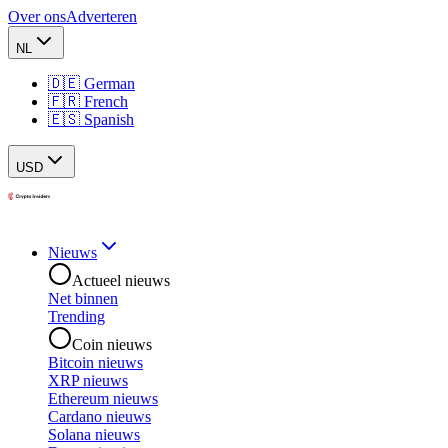
Over ons
Adverteren
NL
🇩🇪 German
🇫🇷 French
🇪🇸 Spanish
USD
Nieuws
Actueel nieuws
Net binnen
Trending
Coin nieuws
Bitcoin nieuws
XRP nieuws
Ethereum nieuws
Cardano nieuws
Solana nieuws