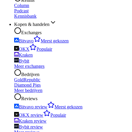
Kennis
Column
Podcast
Kennisbank
Kopen & handelen
Exchanges
Bitvavo
Meest gekozen
OKX
Populair
Kraken
Bybit
Meer exchanges
Bedrijven
GoldRepublic
Diamond Pigs
Meer bedrijven
Reviews
Bitvavo review
Meest gekozen
OKX review
Populair
Kraken review
Bybit review