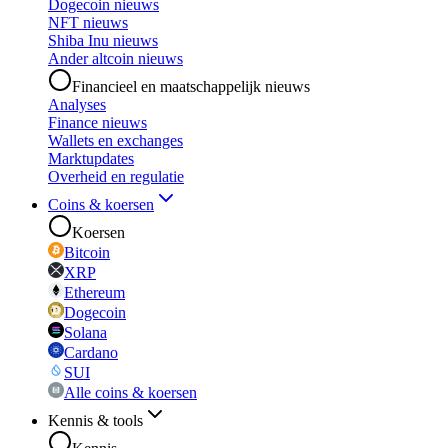
Dogecoin nieuws
NFT nieuws
Shiba Inu nieuws
Ander altcoin nieuws
Financieel en maatschappelijk nieuws
Analyses
Finance nieuws
Wallets en exchanges
Marktupdates
Overheid en regulatie
Coins & koersen
Koersen
Bitcoin
XRP
Ethereum
Dogecoin
Solana
Cardano
SUI
Alle coins & koersen
Kennis & tools