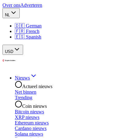
Over ons
Adverteren
NL
🇩🇪 German
🇫🇷 French
🇪🇸 Spanish
USD
Nieuws
Actueel nieuws
Net binnen
Trending
Coin nieuws
Bitcoin nieuws
XRP nieuws
Ethereum nieuws
Cardano nieuws
Solana nieuws