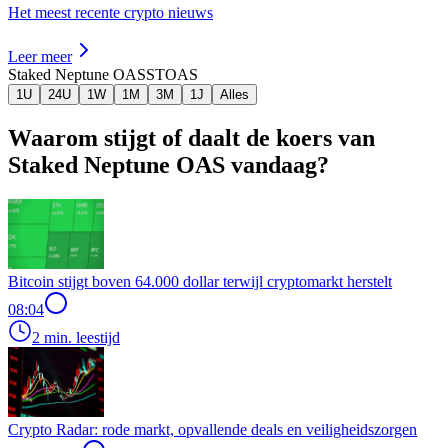
Het meest recente crypto nieuws
Leer meer
Staked Neptune OAS
STOAS
1U
24U
1W
1M
3M
1J
Alles
Waarom stijgt of daalt de koers van
Staked Neptune OAS vandaag?
Bitcoin stijgt boven 64.000 dollar terwijl cryptomarkt herstelt
08:04
2 min. leestijd
Crypto Radar: rode markt, opvallende deals en veiligheidszorgen