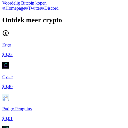
Voordelig Bitcoin kopen
Homepage
Twitter
Discord
Ontdek meer crypto
Ergo
$0,22
Cysic
$0,40
Pudgy Penguins
$0,01