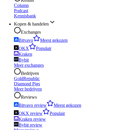
Kennis
Column
Podcast
Kennisbank
Kopen & handelen
Exchanges
Bitvavo
Meest gekozen
OKX
Populair
Kraken
Bybit
Meer exchanges
Bedrijven
GoldRepublic
Diamond Pigs
Meer bedrijven
Reviews
Bitvavo review
Meest gekozen
OKX review
Populair
Kraken review
Bybit review