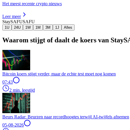
Het meest recente crypto nieuws
Leer meer
StaySAFU
SAFU
1U
24U
1W
1M
3M
1J
Alles
Waarom stijgt of daalt de koers van Sta
Bitcoin koers stijgt verder, maar de echte test moet nog komen
07:43
2 min. leestijd
Beurs Radar: Beurzen naar recordhoogtes terwijl AI-twijfels afnemen
05-08-2026