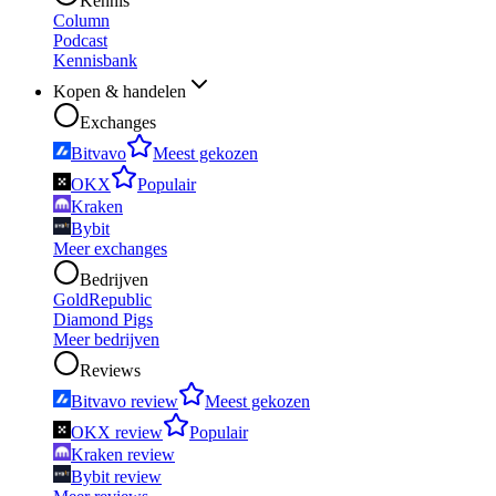
Kennis
Column
Podcast
Kennisbank
Kopen & handelen
Exchanges
Bitvavo
Meest gekozen
OKX
Populair
Kraken
Bybit
Meer exchanges
Bedrijven
GoldRepublic
Diamond Pigs
Meer bedrijven
Reviews
Bitvavo review
Meest gekozen
OKX review
Populair
Kraken review
Bybit review