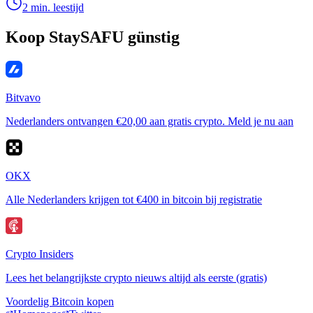
2 min. leestijd
Koop StaySAFU günstig
Bitvavo
Nederlanders ontvangen €20,00 aan gratis crypto. Meld je nu aan
OKX
Alle Nederlanders krijgen tot €400 in bitcoin bij registratie
Crypto Insiders
Lees het belangrijkste crypto nieuws altijd als eerste (gratis)
Voordelig Bitcoin kopen