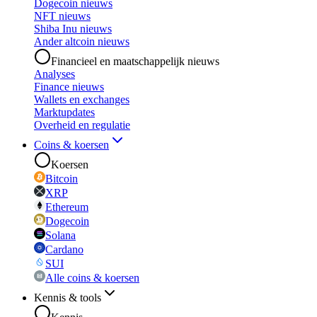
Dogecoin nieuws
NFT nieuws
Shiba Inu nieuws
Ander altcoin nieuws
Financieel en maatschappelijk nieuws
Analyses
Finance nieuws
Wallets en exchanges
Marktupdates
Overheid en regulatie
Coins & koersen
Koersen
Bitcoin
XRP
Ethereum
Dogecoin
Solana
Cardano
SUI
Alle coins & koersen
Kennis & tools