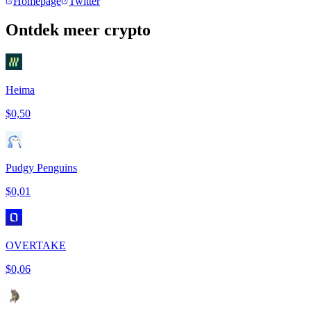
Homepage
Twitter
Ontdek meer crypto
Heima
$0,50
Pudgy Penguins
$0,01
OVERTAKE
$0,06