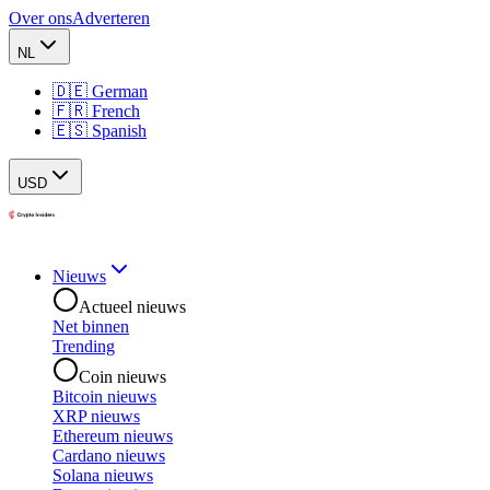
Over ons
Adverteren
NL
🇩🇪 German
🇫🇷 French
🇪🇸 Spanish
USD
Nieuws
Actueel nieuws
Net binnen
Trending
Coin nieuws
Bitcoin nieuws
XRP nieuws
Ethereum nieuws
Cardano nieuws
Solana nieuws