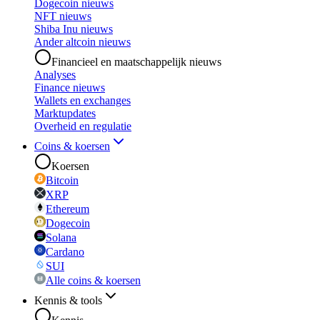
Dogecoin nieuws
NFT nieuws
Shiba Inu nieuws
Ander altcoin nieuws
Financieel en maatschappelijk nieuws
Analyses
Finance nieuws
Wallets en exchanges
Marktupdates
Overheid en regulatie
Coins & koersen
Koersen
Bitcoin
XRP
Ethereum
Dogecoin
Solana
Cardano
SUI
Alle coins & koersen
Kennis & tools