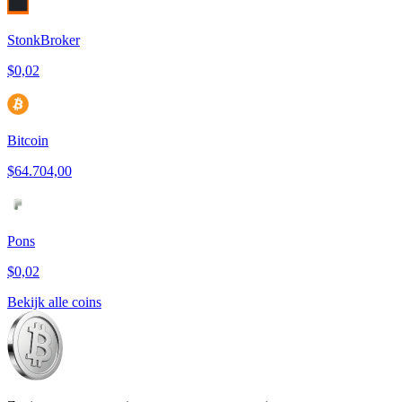
StonkBroker
$0,02
Bitcoin
$64.704,00
Pons
$0,02
Bekijk alle coins