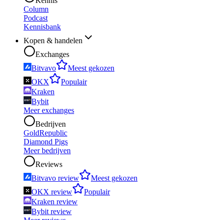
Kennis
Column
Podcast
Kennisbank
Kopen & handelen
Exchanges
Bitvavo
Meest gekozen
OKX
Populair
Kraken
Bybit
Meer exchanges
Bedrijven
GoldRepublic
Diamond Pigs
Meer bedrijven
Reviews
Bitvavo review
Meest gekozen
OKX review
Populair
Kraken review
Bybit review