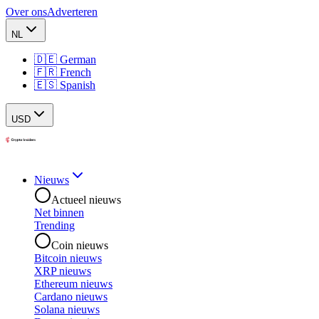
Over ons
Adverteren
NL
🇩🇪 German
🇫🇷 French
🇪🇸 Spanish
USD
Nieuws
Actueel nieuws
Net binnen
Trending
Coin nieuws
Bitcoin nieuws
XRP nieuws
Ethereum nieuws
Cardano nieuws
Solana nieuws