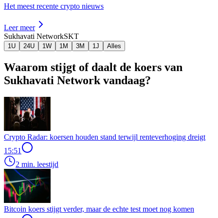
Het meest recente crypto nieuws
Leer meer
Sukhavati Network
SKT
1U
24U
1W
1M
3M
1J
Alles
Waarom stijgt of daalt de koers van
Sukhavati Network vandaag?
Crypto Radar: koersen houden stand terwijl renteverhoging dreigt
15:51
2 min. leestijd
Bitcoin koers stijgt verder, maar de echte test moet nog komen