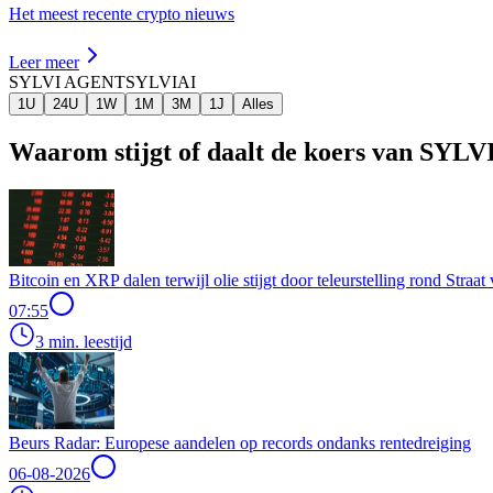
Het meest recente crypto nieuws
Leer meer
SYLVI AGENT
SYLVIAI
1U
24U
1W
1M
3M
1J
Alles
Waarom stijgt of daalt de koers van SY
Bitcoin en XRP dalen terwijl olie stijgt door teleurstelling rond Stra
07:55
3 min. leestijd
Beurs Radar: Europese aandelen op records ondanks rentedreiging
06-08-2026