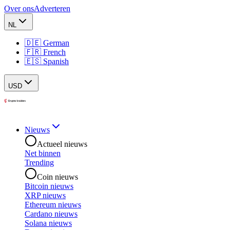
Over ons
Adverteren
NL
🇩🇪 German
🇫🇷 French
🇪🇸 Spanish
USD
Nieuws
Actueel nieuws
Net binnen
Trending
Coin nieuws
Bitcoin nieuws
XRP nieuws
Ethereum nieuws
Cardano nieuws
Solana nieuws