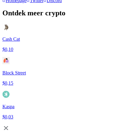
Homepage
Twitter
Discord
Ontdek meer crypto
Cash Cat
$0,10
Block Street
$0,15
Kaspa
$0,03