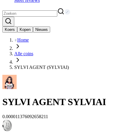
Meer reviews
Koers
Kopen
Nieuws
Home
Alle coins
SYLVI AGENT (SYLVIAI)
SYLVI AGENT
SYLVIAI
0.000011376092658211