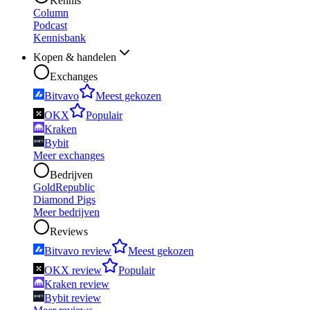
Kennis
Column
Podcast
Kennisbank
Kopen & handelen
Exchanges
Bitvavo
Meest gekozen
OKX
Populair
Kraken
Bybit
Meer exchanges
Bedrijven
GoldRepublic
Diamond Pigs
Meer bedrijven
Reviews
Bitvavo review
Meest gekozen
OKX review
Populair
Kraken review
Bybit review