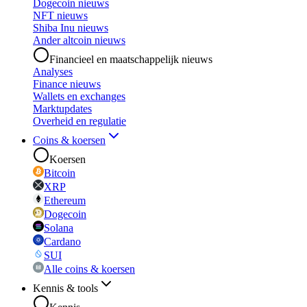
Dogecoin nieuws
NFT nieuws
Shiba Inu nieuws
Ander altcoin nieuws
Financieel en maatschappelijk nieuws
Analyses
Finance nieuws
Wallets en exchanges
Marktupdates
Overheid en regulatie
Coins & koersen
Koersen
Bitcoin
XRP
Ethereum
Dogecoin
Solana
Cardano
SUI
Alle coins & koersen
Kennis & tools