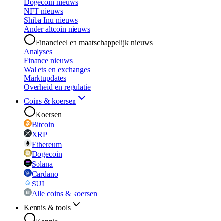
Dogecoin nieuws
NFT nieuws
Shiba Inu nieuws
Ander altcoin nieuws
Financieel en maatschappelijk nieuws
Analyses
Finance nieuws
Wallets en exchanges
Marktupdates
Overheid en regulatie
Coins & koersen
Koersen
Bitcoin
XRP
Ethereum
Dogecoin
Solana
Cardano
SUI
Alle coins & koersen
Kennis & tools