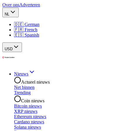
Over ons
Adverteren
NL
🇩🇪 German
🇫🇷 French
🇪🇸 Spanish
USD
Nieuws
Actueel nieuws
Net binnen
Trending
Coin nieuws
Bitcoin nieuws
XRP nieuws
Ethereum nieuws
Cardano nieuws
Solana nieuws