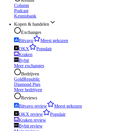
Kennis
Column
Podcast
Kennisbank
Kopen & handelen
Exchanges
Bitvavo
Meest gekozen
OKX
Populair
Kraken
Bybit
Meer exchanges
Bedrijven
GoldRepublic
Diamond Pigs
Meer bedrijven
Reviews
Bitvavo review
Meest gekozen
OKX review
Populair
Kraken review
Bybit review