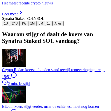
Het meest recente crypto nieuws
Leer meer
Synatra Staked SOL
YSOL
1U
24U
1W
1M
3M
1J
Alles
Waarom stijgt of daalt de koers van
Synatra Staked SOL vandaag?
Crypto Radar: koersen houden stand terwijl renteverhoging dreigt
15:51
2 min. leestijd
Bitcoin koers stijgt verder, maar de echte test moet nog komen