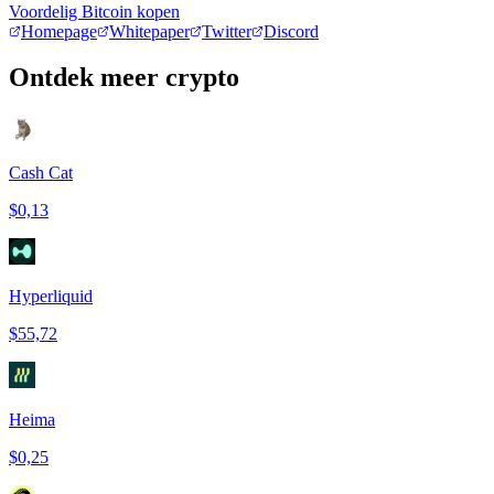
Voordelig Bitcoin kopen
Homepage
Whitepaper
Twitter
Discord
Ontdek meer crypto
Cash Cat
$0,13
Hyperliquid
$55,72
Heima
$0,25