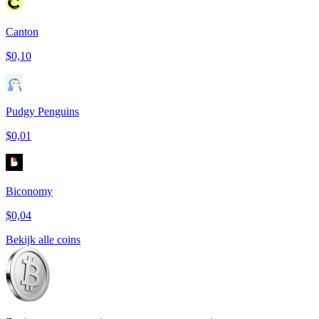
Canton
$0,10
Pudgy Penguins
$0,01
Biconomy
$0,04
Bekijk alle coins