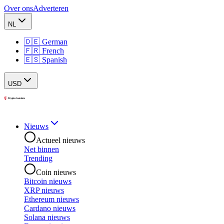
Over ons
Adverteren
NL
🇩🇪 German
🇫🇷 French
🇪🇸 Spanish
USD
Nieuws
Actueel nieuws
Net binnen
Trending
Coin nieuws
Bitcoin nieuws
XRP nieuws
Ethereum nieuws
Cardano nieuws
Solana nieuws