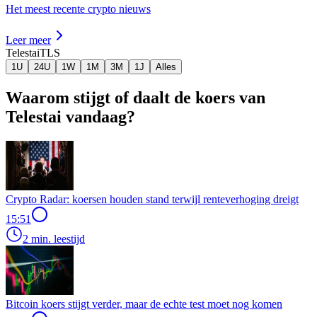
Het meest recente crypto nieuws
Leer meer
Telestai
TLS
1U
24U
1W
1M
3M
1J
Alles
Waarom stijgt of daalt de koers van
Telestai vandaag?
Crypto Radar: koersen houden stand terwijl renteverhoging dreigt
15:51
2 min. leestijd
Bitcoin koers stijgt verder, maar de echte test moet nog komen