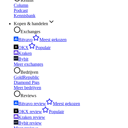
Kennis
Column
Podcast
Kennisbank
Kopen & handelen
Exchanges
Bitvavo
Meest gekozen
OKX
Populair
Kraken
Bybit
Meer exchanges
Bedrijven
GoldRepublic
Diamond Pigs
Meer bedrijven
Reviews
Bitvavo review
Meest gekozen
OKX review
Populair
Kraken review
Bybit review