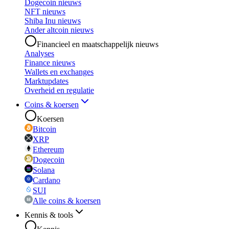
Dogecoin nieuws
NFT nieuws
Shiba Inu nieuws
Ander altcoin nieuws
Financieel en maatschappelijk nieuws
Analyses
Finance nieuws
Wallets en exchanges
Marktupdates
Overheid en regulatie
Coins & koersen
Koersen
Bitcoin
XRP
Ethereum
Dogecoin
Solana
Cardano
SUI
Alle coins & koersen
Kennis & tools