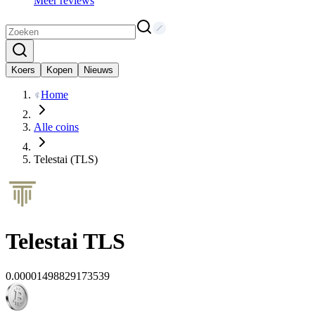
Meer reviews
Koers
Kopen
Nieuws
Home
Alle coins
Telestai (TLS)
Telestai
TLS
0.00001498829173539