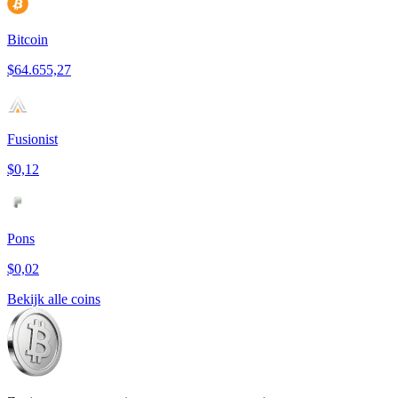
Bitcoin
$64.655,27
Fusionist
$0,12
Pons
$0,02
Bekijk alle coins