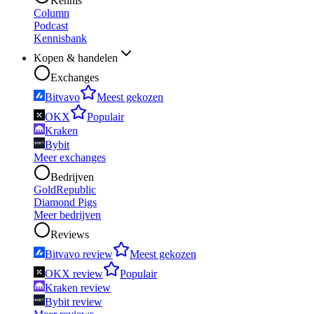
Kennis
Column
Podcast
Kennisbank
Kopen & handelen
Exchanges
Bitvavo
Meest gekozen
OKX
Populair
Kraken
Bybit
Meer exchanges
Bedrijven
GoldRepublic
Diamond Pigs
Meer bedrijven
Reviews
Bitvavo review
Meest gekozen
OKX review
Populair
Kraken review
Bybit review