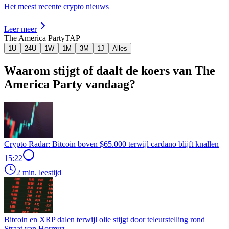
Het meest recente crypto nieuws
Leer meer
The America Party
TAP
1U
24U
1W
1M
3M
1J
Alles
Waarom stijgt of daalt de koers van The
America Party vandaag?
Crypto Radar: Bitcoin boven $65.000 terwijl cardano blijft knallen
15:22
2 min. leestijd
Bitcoin en XRP dalen terwijl olie stijgt door teleurstelling rond
Straat van Hormuz