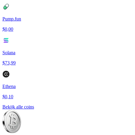
Pump.fun
$0,00
Solana
$73,99
Ethena
$0,10
Bekijk alle coins