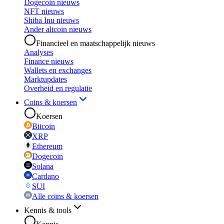
Dogecoin nieuws
NFT nieuws
Shiba Inu nieuws
Ander altcoin nieuws
Financieel en maatschappelijk nieuws
Analyses
Finance nieuws
Wallets en exchanges
Marktupdates
Overheid en regulatie
Coins & koersen
Koersen
Bitcoin
XRP
Ethereum
Dogecoin
Solana
Cardano
SUI
Alle coins & koersen
Kennis & tools