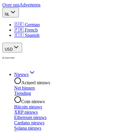
Over ons
Adverteren
NL
🇩🇪 German
🇫🇷 French
🇪🇸 Spanish
USD
Nieuws
Actueel nieuws
Net binnen
Trending
Coin nieuws
Bitcoin nieuws
XRP nieuws
Ethereum nieuws
Cardano nieuws
Solana nieuws