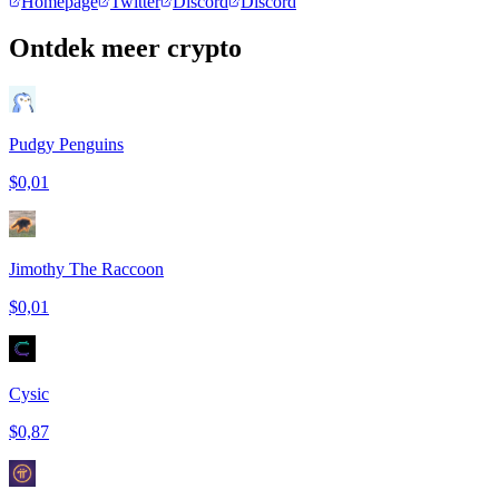
Homepage
Twitter
Discord
Discord
Ontdek meer crypto
Pudgy Penguins
$0,01
Jimothy The Raccoon
$0,01
Cysic
$0,87