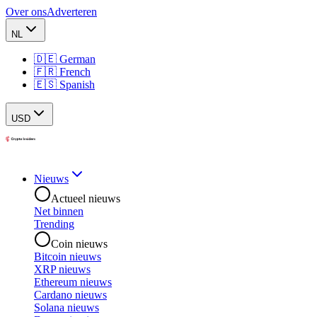
Over ons
Adverteren
NL
🇩🇪 German
🇫🇷 French
🇪🇸 Spanish
USD
Nieuws
Actueel nieuws
Net binnen
Trending
Coin nieuws
Bitcoin nieuws
XRP nieuws
Ethereum nieuws
Cardano nieuws
Solana nieuws