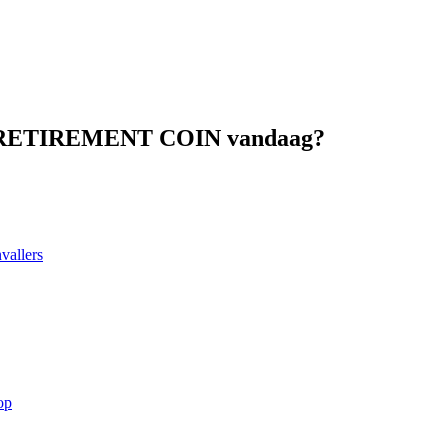
THE RETIREMENT COIN vandaag?
vallers
op