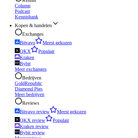
Kennis
Column
Podcast
Kennisbank
Kopen & handelen
Exchanges
Bitvavo
Meest gekozen
OKX
Populair
Kraken
Bybit
Meer exchanges
Bedrijven
GoldRepublic
Diamond Pigs
Meer bedrijven
Reviews
Bitvavo review
Meest gekozen
OKX review
Populair
Kraken review
Bybit review