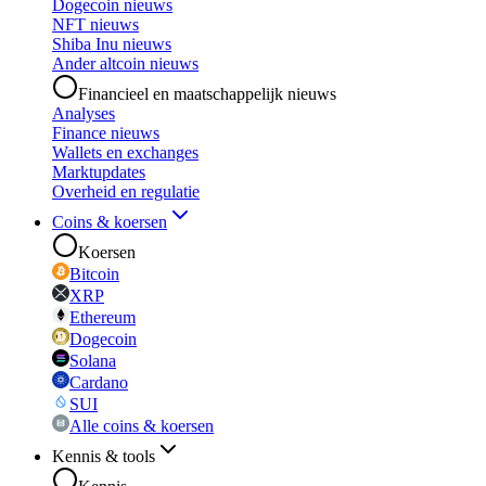
Dogecoin nieuws
NFT nieuws
Shiba Inu nieuws
Ander altcoin nieuws
Financieel en maatschappelijk nieuws
Analyses
Finance nieuws
Wallets en exchanges
Marktupdates
Overheid en regulatie
Coins & koersen
Koersen
Bitcoin
XRP
Ethereum
Dogecoin
Solana
Cardano
SUI
Alle coins & koersen
Kennis & tools