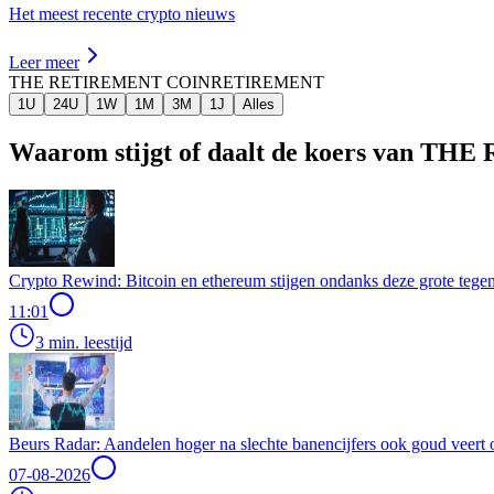
Het meest recente crypto nieuws
Leer meer
THE RETIREMENT COIN
RETIREMENT
1U
24U
1W
1M
3M
1J
Alles
Waarom stijgt of daalt de koers van 
Crypto Rewind: Bitcoin en ethereum stijgen ondanks deze grote tegen
11:01
3 min. leestijd
Beurs Radar: Aandelen hoger na slechte banencijfers ook goud veert 
07-08-2026